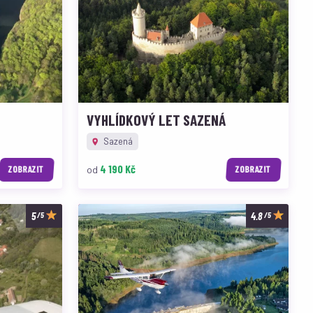
VYHLÍDKOVÝ LET SAZENÁ
Sazená
4 190 Kč
od
ZOBRAZIT
ZOBRAZIT
/5
/5