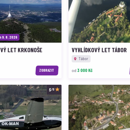
ín 9. 8. 2026
OVÝ LET KRKONOŠE
VYHLÍDKOVÝ LET TÁBOR
Tábor
3 000 Kč
od
ZOBRAZIT
/5