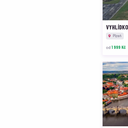
VYHLÍDKO
Plzeň
1 999 Kč
od