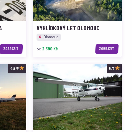
A
VYHLÍDKOVÝ LET OLOMOUC
Olomouc
2 590 Kč
od
ZOBRAZIT
ZOBRAZIT
/5
/5