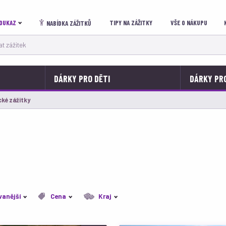
OUKAZ
TIPY NA ZÁŽITKY
VŠE O NÁKUPU
NABÍDKA ZÁŽITKŮ
 zážitek
DÁRKY PRO DĚTI
DÁRKY PR
lní:
ké zážitky
vanější
Cena
Kraj