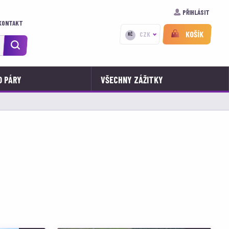
PŘIHLÁSIT
KONTAKT
KOŠÍK
CZK
KČ
O PÁRY
VŠECHNY ZÁŽITKY