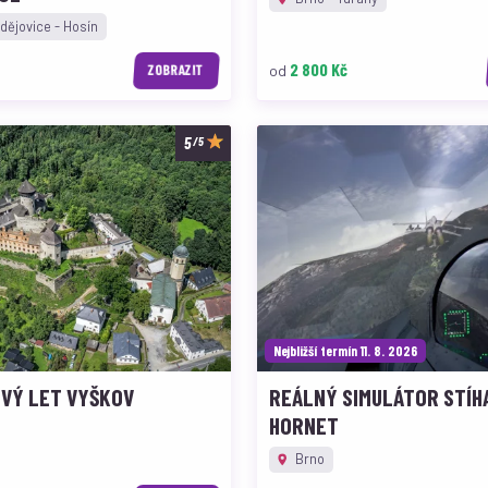
ějovice - Hosín
2 800 Kč
od
ZOBRAZIT
/5
Nejbližší termín 11. 8. 2026
VÝ LET VYŠKOV
REÁLNÝ SIMULÁTOR STÍH
HORNET
Brno