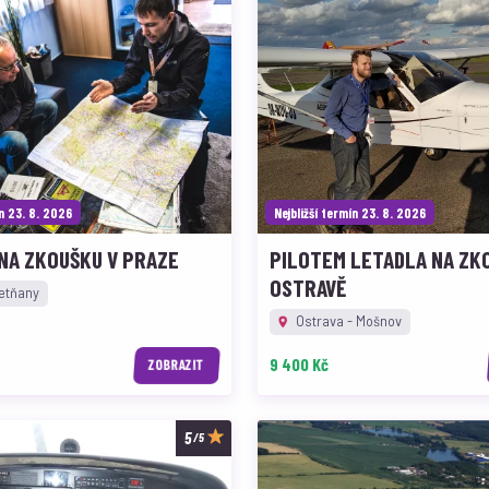
ín 23. 8. 2026
Nejbližší termín 23. 8. 2026
NA ZKOUŠKU V PRAZE
PILOTEM LETADLA NA ZK
OSTRAVĚ
etňany
Ostrava - Mošnov
9 400 Kč
ZOBRAZIT
/5