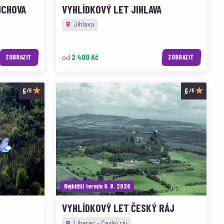
ICHOVA
VYHLÍDKOVÝ LET JIHLAVA
Jihlava
2 400 Kč
od
ZOBRAZIT
ZOBRAZIT
/5
/5
Nejbližší termín 9. 8. 2026
VYHLÍDKOVÝ LET ČESKÝ RÁJ
Liberec - Český ráj