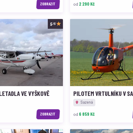
2 290 Kč
od
ZOBRAZIT
/5
LETADLA VE VYŠKOVĚ
PILOTEM VRTULNÍKU V S
Sazená
6 859 Kč
od
ZOBRAZIT