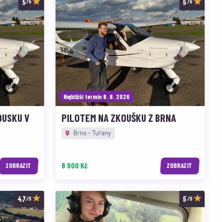
/5
/5
Nejbližší termín 8. 8. 2026
OUSKU V
PILOTEM NA ZKOUŠKU Z BRNA
Brno - Tuřany
8 900 Kč
ZOBRAZIT
ZOBRAZIT
/5
/5