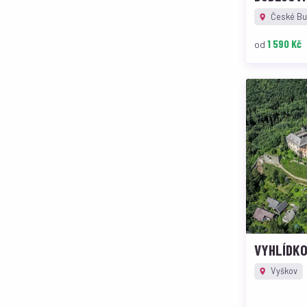
České Bud
1 590 Kč
od
VYHLÍDKO
Vyškov