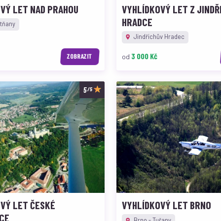
VÝ LET NAD PRAHOU
VYHLÍDKOVÝ LET Z JINDŘ
HRADCE
tňany
Jindřichův Hradec
3 000 Kč
od
ZOBRAZIT
/5
VÝ LET ČESKÉ
VYHLÍDKOVÝ LET BRNO
CE
Brno - Tuřany