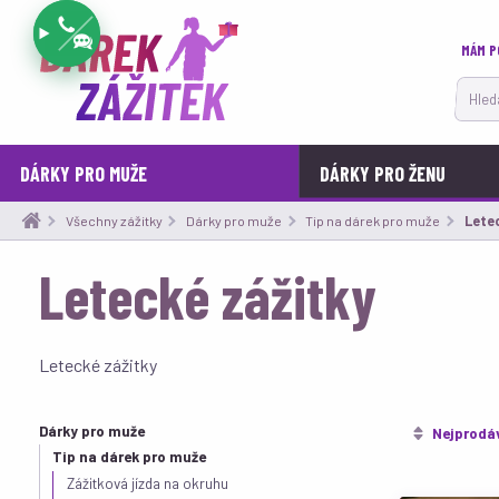
MÁM P
Hledat
DÁRKY PRO MUŽE
DÁRKY PRO ŽENU
Všechny zážitky
Dárky pro muže
Tip na dárek pro muže
Aktuá
Letec
Letecké zážitky
Letecké zážitky
Dárky pro muže
Nejprodá
Tip na dárek pro muže
Zážitková jízda na okruhu