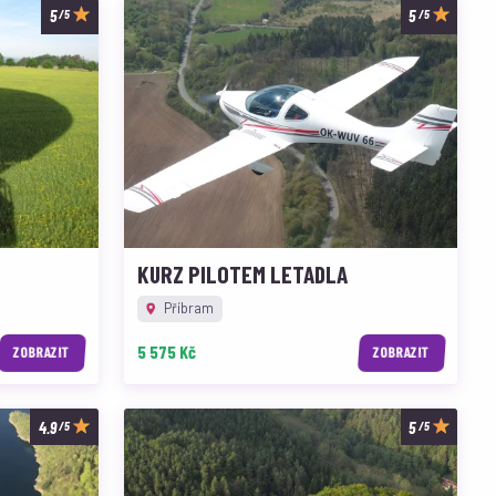
/5
/5
KURZ PILOTEM LETADLA
Příbram
5 575 Kč
ZOBRAZIT
ZOBRAZIT
/5
/5