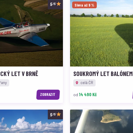
/5
Sleva až 9 %
CKÝ LET V BRNĚ
SOUKROMÝ LET BALÓNEM
řany
celá ČR
14 490 Kč
od
ZOBRAZIT
/5