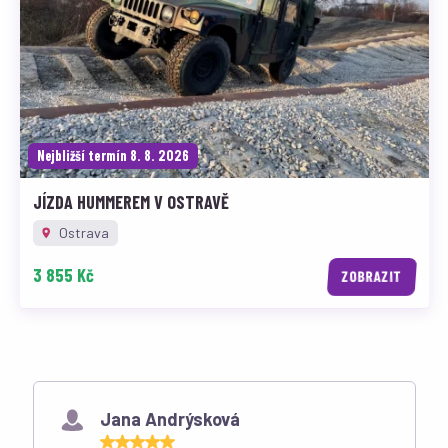
Nejbližší termín 8. 8. 2026
JÍZDA HUMMEREM V OSTRAVĚ
Ostrava
3 855 Kč
ZOBRAZIT
Co říkají naši zákazníci
Jana Andrýsková