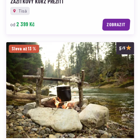
ZÁŽITKOVÝ KURZ PŘEŽITÍ
Tisá
2 399 Kč
od
ZOBRAZIT
/5
Sleva až 13 %