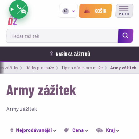
KOŠÍK
KČ
MENU
Hledat zážitek
NABÍDKA ZÁŽITKŮ
ny zážitky
Dárky pro muže
Tip na dárek pro muže
Aktuální:
Army zážitek
Army zážitek
Army zážitek
Nejprodávanější
Cena
Kraj