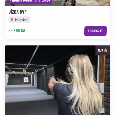
Nejbližší termín 15. 8. 2026
JÍZDA BVP
Milovice
899 Kč
od
ZOBRAZIT
/5