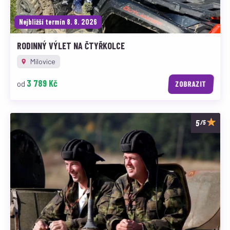
Nejbližší termín 8. 8. 2026
RODINNÝ VÝLET NA ČTYŘKOLCE
Milovice
3 789 Kč
od
ZOBRAZIT
/5