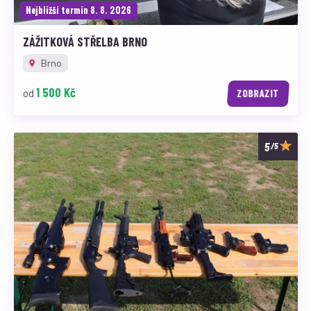
Nejbližší termín 8. 8. 2026
ZÁŽITKOVÁ STŘELBA BRNO
Brno
1 500 Kč
od
ZOBRAZIT
/5