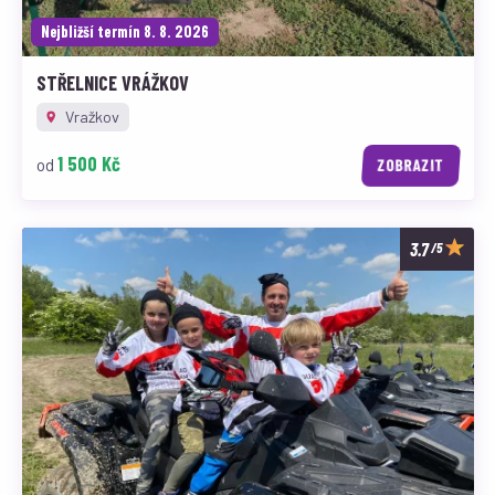
Nejbližší termín 8. 8. 2026
STŘELNICE VRÁŽKOV
Vražkov
1 500 Kč
od
ZOBRAZIT
/5