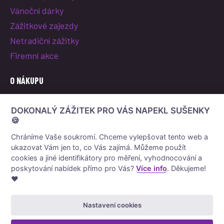
Vánoční dárky
Zážitkové zajezdy
Netradiční zážitky
Firemní akce
O NÁKUPU
O nás
DOKONALÝ ZÁŽITEK PRO VÁS NAPEKL SUŠENKY
Vše o nákupu
🍪
Reklamace a vrácení poukazu
Chráníme Vaše soukromí. Chceme vylepšovat tento web a
ukazovat Vám jen to, co Vás zajímá. Můžeme použít
Obchodní podmínky
cookies a jiné identifikátory pro měření, vyhodnocování a
Ochrana osobních údajů
poskytování nabídek přímo pro Vás?
Více info
. Děkujeme!
❤️
Nastavení cookies
© 2026 darek-zazitek.cz
Vytvořil
Net Magnet