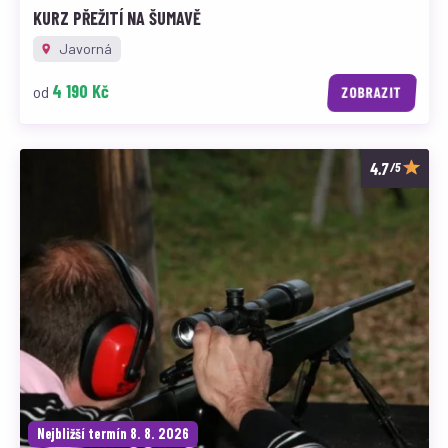
KURZ PŘEŽITÍ NA ŠUMAVĚ
Javorná
4 190 Kč
od
ZOBRAZIT
/5
Nejbližší termín 8. 8. 2026