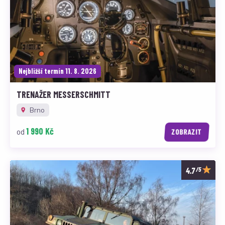
Nejbližší termín 11. 8. 2026
TRENAŽER MESSERSCHMITT
Brno
1 990 Kč
od
ZOBRAZIT
/5