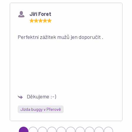
Co říkají naši zákazníci
Jiří Foret
Perfektní zážitek mužů jen doporučit .
Děkujeme :-)
Jízda buggy v Přerově