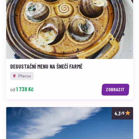
DEGUSTAČNÍ MENU NA ŠNEČÍ FARMĚ
Přerov
1 739 Kč
od
ZOBRAZIT
/5