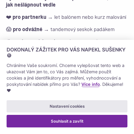
jak nešlápnout vedle
❤️
pro partnerku
→ let balónem nebo kurz malování
😱
pro odvážné
→ tandemový seskok padákem
🎉
pro kamaráda nebo partnera
→ zážitková jízda v
autě
DOKONALÝ ZÁŽITEK PRO VÁS NAPEKL SUŠENKY
🍪
😰
nemůžete se rozhodnout
→ univerzální poukaz
Chráníme Vaše soukromí. Chceme vylepšovat tento web a
ukazovat Vám jen to, co Vás zajímá. Můžeme použít
Jaký zážitek ve Zlíně a okolí pro...
cookies a jiné identifikátory pro měření, vyhodnocování a
poskytování nabídek přímo pro Vás?
Více info
. Děkujeme!
📍Zážitkový dárek pro milovníky rychlých aut
❤️
Formule F4 na letišti
: Vyzkoušejte si řízení
Nastavení cookies
Formuli F4 na letišti Trenčín nebo Žilina. Tohle je
rozhodně zážitek, za kterým se vyplatí cestovat!
Souhlasit a zavřít
Hummer H1 nebo Hummer H2
v Ostravě: Jízda
Hummerem H2 nebo Humvee na offroadové trati.