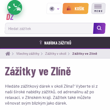
KOŠÍK
KČ
MENU
Hledat zážitek
NABÍDKA ZÁŽITKŮ
Všechny zážitky
Zážitky v okolí
Aktuální:
Zážitky ve Zlíně
Zážitky ve Zlíně
Hledáte zážitkový dárek v okolí Zlína? Vyberte si z
naší široké nabídky zážitků, od adrenalinu až po
relaxaci, v Zlínském kraji. Zážitek také můžete
věnovat svým blízkým jako dárek.