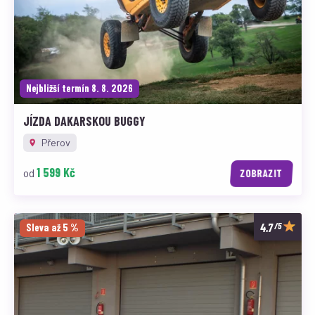
Nejbližší termín 8. 8. 2026
JÍZDA DAKARSKOU BUGGY
Přerov
1 599 Kč
od
ZOBRAZIT
/5
Sleva až 5 %