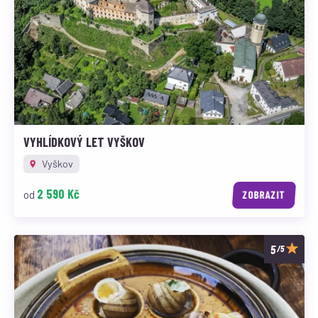
VYHLÍDKOVÝ LET VYŠKOV
Vyškov
2 590 Kč
od
ZOBRAZIT
/5