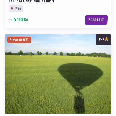
LET BALÓNEM NAD ZLÍNEM
Zlín
4 190 Kč
od
ZOBRAZIT
/5
Sleva až 9 %