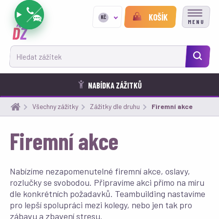
KOŠÍK
KČ
MENU
Hledat zážitek
NABÍDKA ZÁŽITKŮ
Všechny zážitky
Zážitky dle druhu
Aktuální:
Firemní akce
Firemní akce
Nabízíme nezapomenutelné firemní akce, oslavy,
rozlučky se svobodou. Připravíme akci přímo na míru
dle konkrétních požadavků. Teambuilding nastavíme
pro lepší spolupráci mezi kolegy, nebo jen tak pro
zábavu a zbavení stresu.