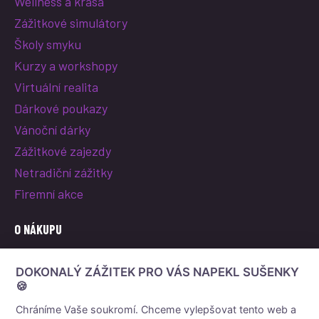
Wellness a krása
Zážitkové simulátory
Školy smyku
Kurzy a workshopy
Virtuální realita
Dárkové poukazy
Vánoční dárky
Zážitkové zajezdy
Netradiční zážitky
Firemní akce
O NÁKUPU
O nás
DOKONALÝ ZÁŽITEK PRO VÁS NAPEKL SUŠENKY
Vše o nákupu
🍪
Reklamace a vrácení poukazu
Chráníme Vaše soukromí. Chceme vylepšovat tento web a