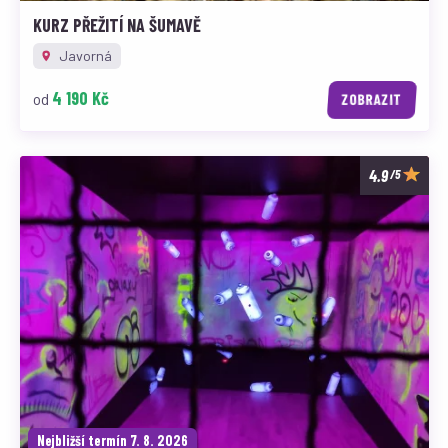
KURZ PŘEŽITÍ NA ŠUMAVĚ
Javorná
4 190 Kč
od
ZOBRAZIT
/5
Nejbližší termín 7. 8. 2026