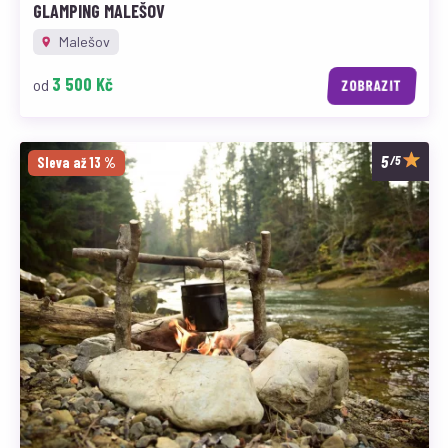
GLAMPING MALEŠOV
Malešov
3 500 Kč
od
ZOBRAZIT
/5
Sleva až 13 %