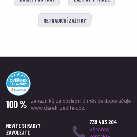
NETRADIČNÍ ZÁŽITKY
zákazníků za poslední 3 měsíce
doporučuje
100 %
www.darek-zazitek.cz.
739 403 204
NEVÍTE SI RADY?
Všechny
ZAVOLEJTE
kontakty