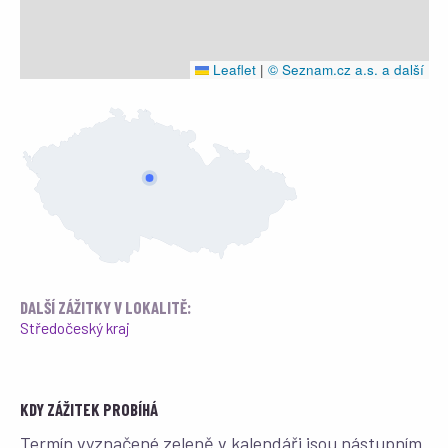
Leaflet
|
© Seznam.cz a.s. a další
DALŠÍ ZÁŽITKY V LOKALITĚ:
Středočeský kraj
KDY ZÁŽITEK PROBÍHÁ
Termín vyznačené zeleně v kalendáři jsou nástupním