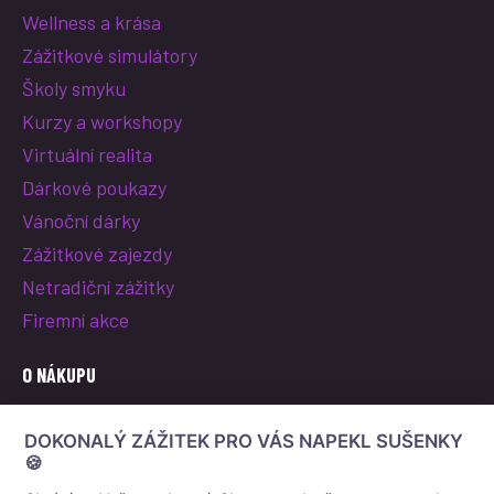
Wellness a krása
Zážitkové simulátory
Školy smyku
Kurzy a workshopy
Virtuální realita
Dárkové poukazy
Vánoční dárky
Zážitkové zajezdy
Netradiční zážitky
Firemní akce
O NÁKUPU
O nás
DOKONALÝ ZÁŽITEK PRO VÁS NAPEKL SUŠENKY
Vše o nákupu
🍪