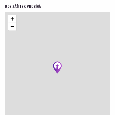
KDE ZÁŽITEK PROBÍHÁ
+
−