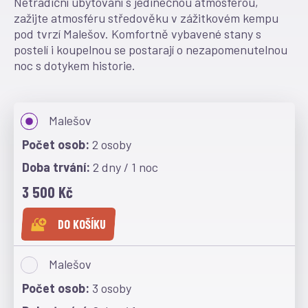
Netradiční ubytování s jedinečnou atmosférou,
zažijte atmosféru středověku v zážitkovém kempu
pod tvrzí Malešov. Komfortně vybavené stany s
postelí i koupelnou se postarají o nezapomenutelnou
noc s dotykem historie.
Malešov
2 osoby
2 dny / 1 noc
3 500 Kč
DO KOŠÍKU
Malešov
3 osoby