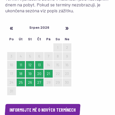
dnem na pobyt. Pokud se termíny nezobrazuji, je
ukončena sezóna viz popis zážitku.
Srpen 2026
Po
Út
St
Čt
Pá
So
Ne
27
28
29
30
31
1
2
3
4
5
6
7
8
9
10
11
12
13
14
15
16
17
18
19
20
21
22
23
24
25
26
27
28
29
30
31
1
2
3
4
5
6
INFORMUJTE MĚ O NOVÝCH TERMÍNECH