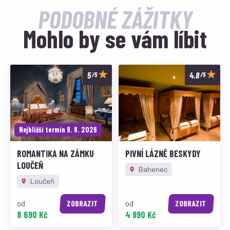
PODOBNÉ ZÁŽITKY
Mohlo by se vám líbit
/5
/5
Nejbližší termín 9. 8. 2026
ROMANTIKA NA ZÁMKU
PIVNÍ LÁZNĚ BESKYDY
LOUČEŇ
Bahenec
Loučeň
od
od
ZOBRAZIT
ZOBRAZIT
8 690 Kč
4 990 Kč