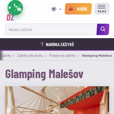
KOŠÍK
KČ
MENU
Hledat zážitek
NABÍDKA ZÁŽITKŮ
zážitky
Zážitky dle druhu
Pobytové zážitky
Aktuální:
Glamping Malešov
Glamping Malešov