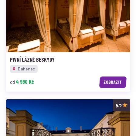
PIVNÍ LÁZNĚ BESKYDY
Bahenec
4 990 Kč
od
ZOBRAZIT
/5