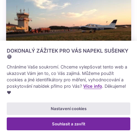
DOKONALÝ ZÁŽITEK PRO VÁS NAPEKL SUŠENKY
🍪
Chráníme Vaše soukromí. Chceme vylepšovat tento web a
ukazovat Vám jen to, co Vás zajímá. Můžeme použít
VYHLÍDKOVÝ LET Z JINDŘICHOVA HRADCE
cookies a jiné identifikátory pro měření, vyhodnocování a
poskytování nabídek přímo pro Vás?
Více info
. Děkujeme!
Jindřichův Hradec
❤️
3 000 Kč
od
ZOBRAZIT
Nastavení cookies
/5
Souhlasit a zavřít