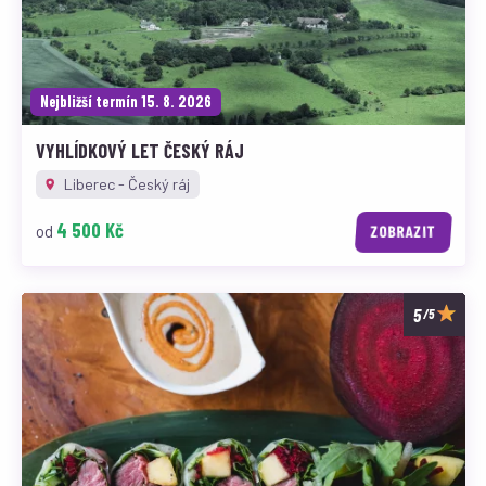
Nejbližší termín 15. 8. 2026
VYHLÍDKOVÝ LET ČESKÝ RÁJ
Liberec - Český ráj
4 500 Kč
od
ZOBRAZIT
/5