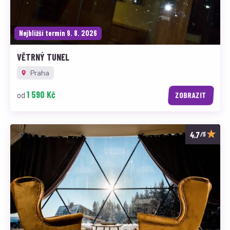
Nejbližší termín 9. 8. 2026
VĚTRNÝ TUNEL
Praha
1 590 Kč
od
ZOBRAZIT
/5