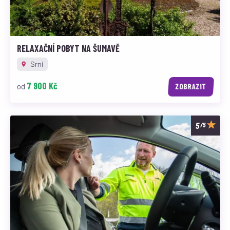
RELAXAČNÍ POBYT NA ŠUMAVĚ
Srní
7 900 Kč
od
ZOBRAZIT
/5