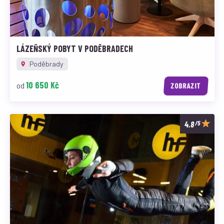
LÁZEŇSKÝ POBYT V PODĚBRADECH
Poděbrady
10 650 Kč
od
ZOBRAZIT
/5