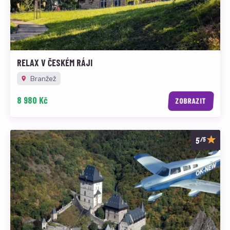
RELAX V ČESKÉM RÁJI
Branžež
8 980 Kč
ZOBRAZIT
/5