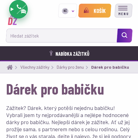
KOŠÍK
KČ
MENU
Hledat zážitek
NABÍDKA ZÁŽITKŮ
Všechny zážitky
Dárky pro ženu
Aktuální:
Dárek pro babičku
Dárek pro babičku
Zážitek? Dárek, který potěší nejednu babičku!
Vybrali jsem ty nejprodávanější a nejlépe hodnocené
dárky pro babičku. Nejlepší dárek je zážitek. Ať už jej
prožije sama, s partnerem nebo s celou rodinou. Celý
život se o vás starala, dejte jí najevo, že si její podpory