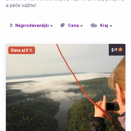
a péče vážíte!
Nejprodávanější
Cena
Kraj
/5
Sleva až 9 %