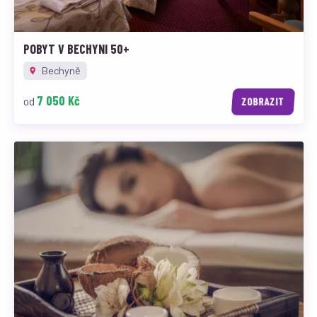
POBYT V BECHYNI 50+
Bechyně
7 050 Kč
od
ZOBRAZIT