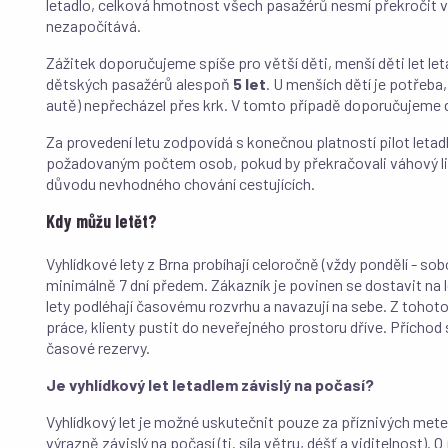
letadlo, celková hmotnost všech pasažérů nesmí překročit vá
nezapočítává.
Zážitek doporučujeme spíše pro větší děti, menší děti let leta
dětských pasažérů alespoň
5 let
. U menších dětí je potřeba
autě) nepřecházel přes krk. V tomto případě doporučujeme d
Za provedení letu zodpovídá s konečnou platností pilot letad
požadovaným počtem osob, pokud by překračovali váhový li
důvodu nevhodného chování cestujících.
Kdy můžu letět?
Vyhlídkové lety z Brna probíhají celoročně (vždy pondělí - s
minimálně 7 dní předem. Zákazník je povinen se dostavit na
lety podléhají časovému rozvrhu a navazují na sebe. Z toho
práce, klienty pustit do neveřejného prostoru dříve. Příchod
časové rezervy.
Je vyhlídkový let letadlem závislý na počasí?
Vyhlídkový let je možné uskutečnit pouze za příznivých met
výrazně závislý na počasí (tj. síla větru, déšť a viditelnost