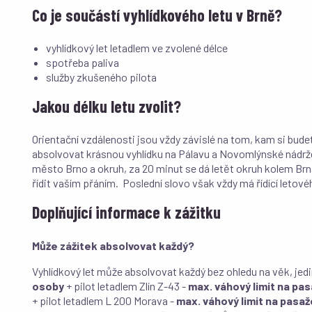
Co je součástí vyhlídkového letu v Brně?
vyhlídkový let letadlem ve zvolené délce
spotřeba paliva
služby zkušeného pilota
Jakou délku letu zvolit?
Orientační vzdálenosti jsou vždy závislé na tom, kam si bude
absolvovat krásnou vyhlídku na Pálavu a Novomlýnské nádrže,
město Brno a okruh, za 20 minut se dá letět okruh kolem Brn
řídit vaším přáním. Poslední slovo však vždy má řídící letov
Doplňující informace k zážitku
Může zážitek absolvovat každý?
Vyhlídkový let může absolvovat každý bez ohledu na věk, jed
osoby
+ pilot letadlem Zlín Z-43 -
max. váhový limit na pas
+ pilot letadlem L 200 Morava -
max. váhový limit na pasažé