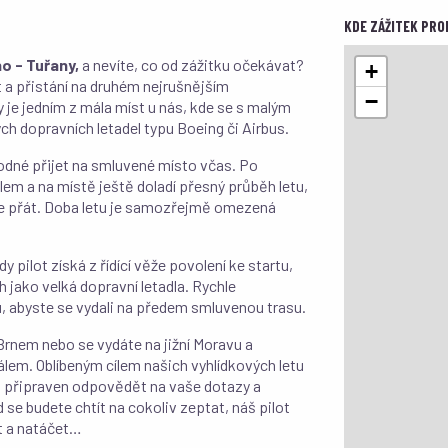
KDE ZÁŽITEK PRO
no - Tuřany,
a nevíte, co od zážitku očekávat?
+
rt a přistání na druhém nejrušnějším
−
y je jedním z mála míst u nás, kde se s malým
ch dopravních letadel typu Boeing či Airbus.
odné přijet na smluvené místo včas. Po
lem a na místě ještě doladí přesný průběh letu,
ete přát. Doba letu je samozřejmě omezená
 pilot získá z řídící věže povolení ke startu,
 jako velká dopravní letadla. Rychle
u, abyste se vydali na předem smluvenou trasu.
 Brnem nebo se vydáte na jižní Moravu a
álem. Oblíbeným cílem našich vyhlídkových letu
ot připraven odpovědět na vaše dotazy a
 se budete chtít na cokoliv zeptat, náš pilot
t a natáčet…