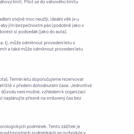
hový limit. Pilot se do váhového limitu
dlem stejně moc neužijí, ideální věk je u
, aby jim bezpečnostní pás (podobně jako v
onést si podsedák (jako do auta).
la, tj. může odmítnout provedení letu s
mit a také může odmítnout provedení letu
obota). Termín letu doporučujeme rezervovat
 letiště v předem dohodnutém čase. Jednotlivé
to důvodu není možné, vzhledem k organizaci
 si naplánujte přesně na smluvený čas bez
eorologických podmínek. Tento zážitek je
). O povětrnostních podmínkách se rozhoduje v