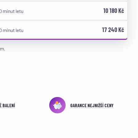
10 180 Kč
0 minut letu
17 240 Kč
0 minut letu
em.
É BALENÍ
GARANCE NEJNIŽŠÍ CENY