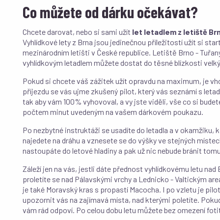
Co můžete od dárku očekávat?
Chcete darovat, nebo si sami užít
let letadlem z letiště Br
Vyhlídkové lety z Brna jsou jedinečnou příležitostí užít si sta
mezinárodním letišti v České republice. Letiště Brno - Tuřan
vyhlídkovým letadlem můžete dostat do těsné blízkosti velký
Pokud si chcete váš zážitek užít opravdu na maximum, je vh
příjezdu se vás ujme zkušený pilot, který vás seznámí s letad
tak aby vám 100% vyhovoval, a vy jste viděli, vše co si bud
počtem minut uvedeným na vašem dárkovém poukazu.
Po nezbytné instruktáži se usadíte do letadla a v okamžiku, kdy
najedete na dráhu a vznesete se do výšky ve stejných místech
nastoupáte do letové hladiny a pak už nic nebude bránit tom
Záleží jen na vás, jestli dáte přednost vyhlídkovému letu nad
proletíte se nad Pálavskými vrchy a Lednicko - Valtickým are
je také Moravský kras s propastí Macocha. I po vzletu je pil
upozornit vás na zajímavá místa, nad kterými poletíte. Pokud
vám rád odpoví. Po celou dobu letu můžete bez omezení foti