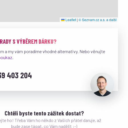
Leaflet
|
© Seznam.cz a.s. a další
 RADY S VÝBĚREM DÁRKU?
ám a my vám poradíme vhodné alternativy. Nebo věnujte
 poukaz
.
39 403 204
Chtěli byste tento zážitek dostat?
ejte ho! Třeba Vám ho někdo z Vašich přátel daruje, až
bude zase tápat, co Vám nadělit :-)