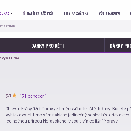
OUKAZ
TIPY NA ZÁŽITKY
VŠE O NÁKUPU
NABÍDKA ZÁŽITKŮ
 zážitek
DÁRKY PRO DĚTI
DÁRKY PR
í:
ový let Brno
13 Hodnocení
/5
Objevte krásy jižní Moravy z brněnského letiště Tuřany. Budete
Vyhlídkový let Brno vám nabídne jedinečný pohled historické ce
jedinečnou přírodu Moravského krasu a vinice jižní Moravy...