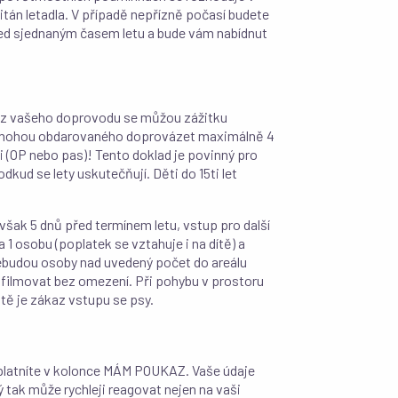
itán letadla. V případě nepřízně počasí budete
před sjednaným časem letu a bude vám nabídnut
y z vašeho doprovodu se můžou zážitku
tě mohou obdarovaného doprovázet maximálně 4
i (OP nebo pas)! Tento doklad je povinný pro
dkud se lety uskutečňují. Děti do 15ti let
 však 5 dnů před termínem letu, vstup pro další
 1 osobu (poplatek se vztahuje i na dítě) a
ebudou osoby nad uvedený počet do areálu
 filmovat bez omezení. Při pohybu v prostoru
tě je zákaz vstupu se psy.
platníte v kolonce MÁM POUKAZ. Vaše údaje
ý tak může rychleji reagovat nejen na vaši