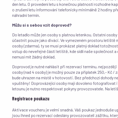
den letu. O provedení letu s konečnou platností rozhodne kap
o zrušení letu informováni telefonicky minimálně 2 hodiny 
náhradní termín.
Můžu si s sebou vzít doprovod?
Do letadlo může jen osoby s platnou letenkou. Ostatní osob
účastnit pouze jako diváci. Ve vymezeném prostoru letiš
osoby (zdarma), ty se musí prokázat platný doklad totožnost
vstup do neveřejné části letiště, kde sídlí naše společnost a o
nemusí mít žádný doklad.
Doprovod je nutné nahlásit při rezervaci termínu, nejpozději
osoby (nad 4 osoby) je možný pouze za příplatek 250,- Kč / za
bude uhrazen na místě v hotovosti. Bez předchozí dohody n
vpuštěny! Doprovázející osoby mají dovoleno fotografovat i
letounu je nutno respektovat pokyny provozovatele. Na letiš
Registrace poukazu
Aktivace voucheru je velmi snadná. Váš poukaz jednoduše u
jsou ihned po rezervaci odeslány provozovateli zážitku, kter