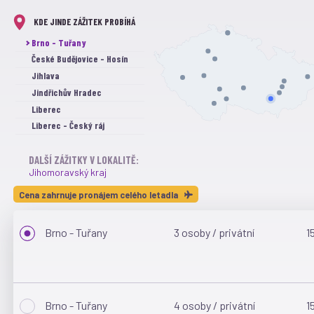
KDE JINDE ZÁŽITEK PROBÍHÁ
Brno - Tuřany
České Budějovice - Hosín
Jihlava
Jindřichův Hradec
Liberec
Liberec - Český ráj
Olomouc
DALŠÍ ZÁŽITKY V LOKALITĚ:
Ostrava
Jihomoravský kraj
Paha - Letňany
Plzeň
Cena zahrnuje pronájem celého letadla
Příbram
Prostějov
Brno - Tuřany
3 osoby / privátní
1
Sazená
Tábor
Vyškov
Brno - Tuřany
4 osoby / privátní
1