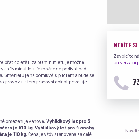
NEVÍTE SI
Zavolejte n
te přát doletět, za 30 minut letu je možné
univerzální
 za 15 minut letu je možné se podívat nad
a. Směr letu je na domluvě s pilotem a bude se
7
ého provozu, který pracovní oblast povoluje.
iné omezení je váhové.
Vyhlídkový let pro 3
ažéra je 100 kg.
Vyhlídkový let pro 4 osoby
Nasdíl
ra je 110 kg.
Cena je vždy stanovena za celé