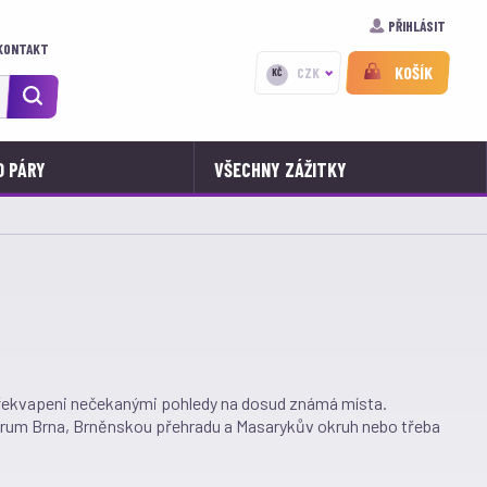
PŘIHLÁSIT
KONTAKT
KOŠÍK
CZK
KČ
O PÁRY
VŠECHNY ZÁŽITKY
 překvapeni nečekanými pohledy na dosud známá místa.
ntrum Brna, Brněnskou přehradu a Masarykův okruh nebo třeba