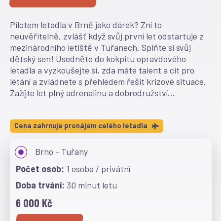
Pilotem letadla v Brně jako dárek? Zní to
neuvěřitelně, zvlášť když svůj první let odstartuje z
mezinárodního letiště v Tuřanech. Splňte si svůj
dětský sen! Usedněte do kokpitu opravdového
letadla a vyzkoušejte si, zda máte talent a cit pro
létání a zvládnete s přehledem řešit krizové situace.
Zažíjte let plný adrenalinu a dobrodružství...
Cena zahrnuje pronájem celého letadla
Brno - Tuřany
1 osoba / privátní
30 minut letu
6 000 Kč