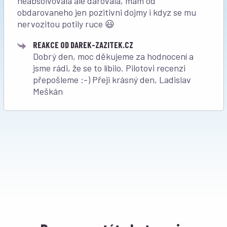
neabsolvovala ale darovala, mam od
obdarovaneho jen pozitivni dojmy i kdyz se mu
nervozitou potily ruce 😃
REAKCE OD DAREK-ZAZITEK.CZ
Dobrý den, moc děkujeme za hodnocení a
jsme rádi, že se to líbilo. Pilotovi recenzi
přepošleme :-) Přeji krásný den, Ladislav
Meškán