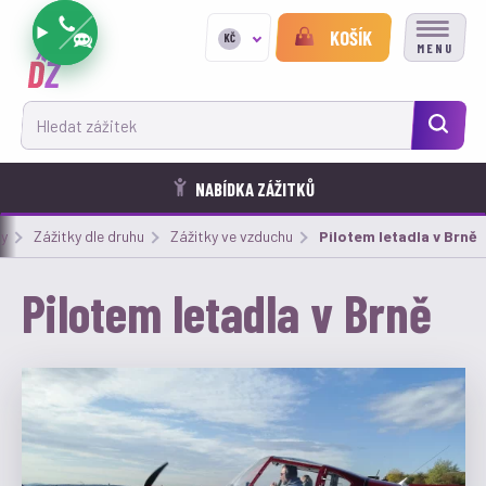
KOŠÍK
KČ
MENU
Hledat zážitek
NABÍDKA ZÁŽITKŮ
ky
Zážitky dle druhu
Zážitky ve vzduchu
Aktuální:
Pilotem letadla v Brně
Pilotem letadla v Brně