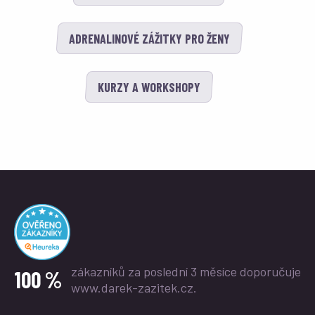
ADRENALINOVÉ ZÁŽITKY PRO ŽENY
KURZY A WORKSHOPY
zákazníků za poslední 3 měsíce
doporučuje
100 %
www.darek-zazitek.cz.