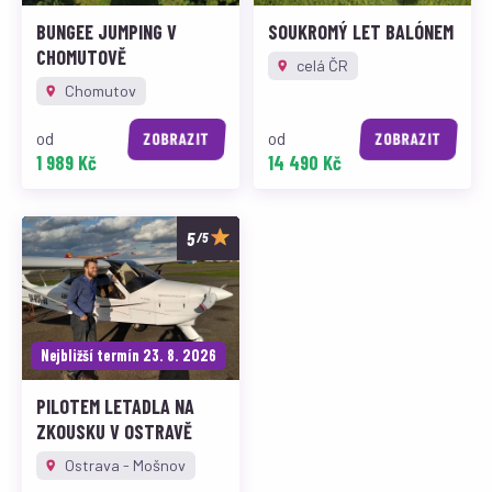
BUNGEE JUMPING V
SOUKROMÝ LET BALÓNEM
CHOMUTOVĚ
celá ČR
Chomutov
od
od
ZOBRAZIT
ZOBRAZIT
1 989 Kč
14 490 Kč
/5
Nejbližší termín 23. 8. 2026
PILOTEM LETADLA NA
ZKOUSKU V OSTRAVĚ
Ostrava - Mošnov