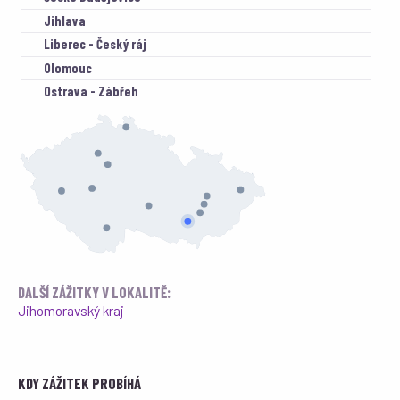
Jihlava
Liberec - Český ráj
Olomouc
Ostrava - Zábřeh
Plzeň
Praha
Příbram
Prostějov
Sazená
Vyškov
DALŠÍ ZÁŽITKY V LOKALITĚ:
Jihomoravský kraj
KDY ZÁŽITEK PROBÍHÁ