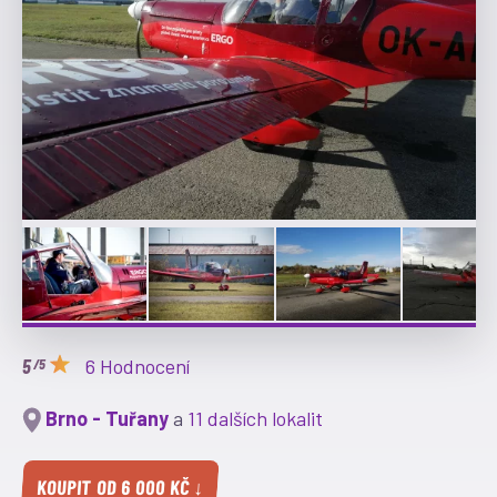
6 Hodnocení
/5
Brno - Tuřany
a
11 dalších lokalit
KOUPIT OD 6 000 KČ ↓