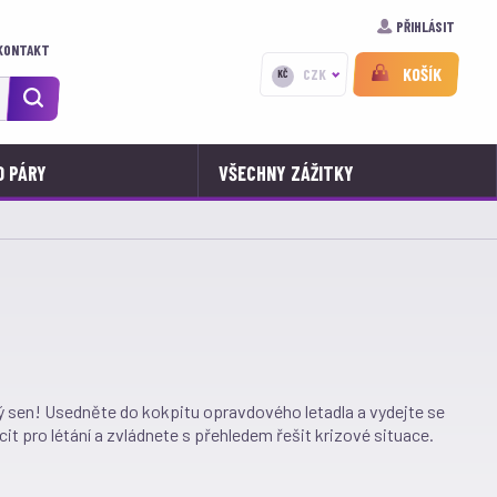
PŘIHLÁSIT
KONTAKT
KOŠÍK
CZK
KČ
O PÁRY
VŠECHNY ZÁŽITKY
ský sen! Usedněte do kokpitu opravdového letadla a vydejte se
 cit pro létání a zvládnete s přehledem řešit krizové situace.