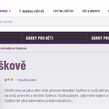
OUKAZ
TIPY NA ZÁŽITKY
VŠE O NÁKUPU
NABÍDKA ZÁŽITKŮ
 zážitek
DÁRKY PRO DĚTI
DÁRKY PR
í:
 letadla ve Vyškově
yškově
1 Hodnocení
/5
Chtěli jste se jako děti stát pilotem letadla? Splňte si svůj dět
na svůj první let z letiště Vyškov. Vyzkoušejte, zda máte talent a
Zažíjte let plný adrenalinu a dobrodružství...