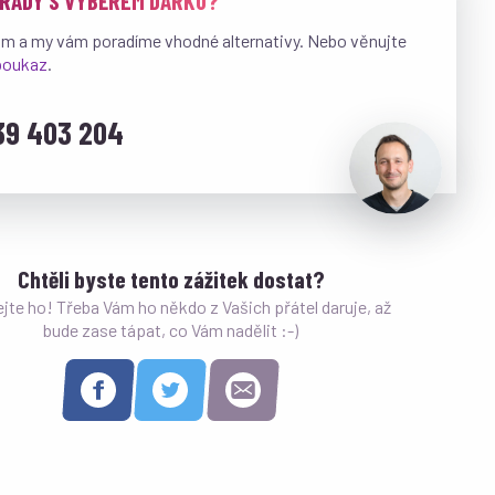
 RADY S VÝBĚREM DÁRKU?
ám a my vám poradíme vhodné alternativy. Nebo věnujte
 poukaz
.
39 403 204
Chtěli byste tento zážitek dostat?
ejte ho! Třeba Vám ho někdo z Vašich přátel daruje, až
bude zase tápat, co Vám nadělit :-)