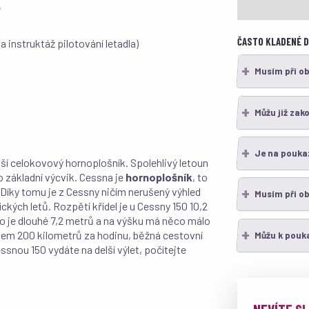
?
ČASTO KLADENÉ 
 a instruktáž pilotování letadla)
Musím při o
Můžu již zak
Je na pouka
jší celokovový hornoplošník. Spolehlivý letoun
 základní výcvik. Cessna je
hornoplošník
, to
 Díky tomu je z Cessny ničím nerušený výhled
Musím při ob
ckých letů. Rozpětí křídel je u Cessny 150 10,2
lo je dlouhé 7,2 metrů a na výšku má něco málo
olem 200 kilometrů za hodinu, běžná cestovní
Můžu k pouk
snou 150 vydáte na delší výlet, počítejte