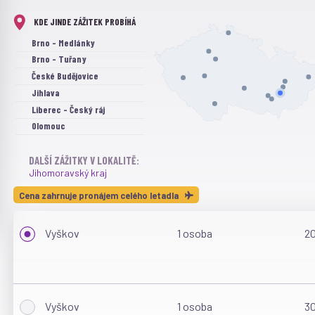
KDE JINDE ZÁŽITEK PROBÍHÁ
Brno - Medlánky
Brno - Tuřany
České Budějovice
Jihlava
Liberec - Český ráj
Olomouc
Ostrava - Zábřeh
DALŠÍ ZÁŽITKY V LOKALITĚ:
Plzeň
Jihomoravský kraj
Praha
Příbram
Cena zahrnuje pronájem celého letadla
Prostějov
Sazená
Vyškov
1 osoba
20
Vyškov
Vyškov
1 osoba
30