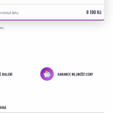
8 190 Kč
 minut letu
em.
É BALENÍ
GARANCE NEJNIŽŠÍ CENY
BÍHÁ