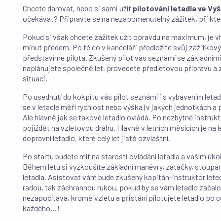
Chcete darovat, nebo si sami užít
pilotování letadla ve Vy
očekávat? Připravte se na nezapomenutelný zážitek, při kter
Pokud si však chcete zážitek užít opravdu na maximum, je vh
minut předem. Po té co v kanceláři předložíte svůj zážitkov
představíme pilota. Zkušený pilot vás seznámí se základním
naplánujete společně let, provedete předletovou přípravu a 
situaci.
Po usednutí do kokpitu vás pilot seznámí i s vybavením letadla
se v letadle měří rychlost nebo výška (v jakých jednotkách a 
Ale hlavně jak se takové letadlo ovládá. Po nezbytné instrukt
pojíždět na vzletovou dráhu. Hlavně v letních měsících je na le
dopravní letadlo, které celý let jistě ozvláštní.
Po startu budete mít na starosti ovládání letadla a vaším úkol
Během letu si vyzkoušíte základní manévry, zatáčky, stoupání
letadla. Asistovat vám bude zkušený kapitán-instruktor let
radou, tak záchrannou rukou, pokud by se vám letadlo začal
nezapočítává, kromě vzletu a přistání pilotujete letadlo po 
každého…!