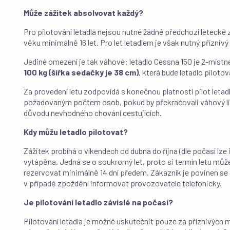
Může zážitek absolvovat každý?
Pro pilotování letadla nejsou nutné žádné předchozí letecké
věku minimálně 16 let. Pro let letadlem je však nutný příznivý
Jediné omezení je tak váhové: letadlo Cessna 150 je 2-místné
100 kg (šířka sedačky je 38 cm)
, která bude letadlo piloto
Za provedení letu zodpovídá s konečnou platností pilot letad
požadovaným počtem osob, pokud by překračovali váhový li
důvodu nevhodného chování cestujících.
Kdy můžu letadlo pilotovat?
Zážitek probíhá o víkendech od dubna do října (dle počasí lze i 
vytápěna. Jedná se o soukromý let, proto si termín letu mů
rezervovat minimálně 14 dní předem. Zákazník je povinen se 
v případě zpoždění informovat provozovatele telefonicky.
Je pilotování letadlo závislé na počasí?
Pilotování letadla je možné uskutečnit pouze za příznivých