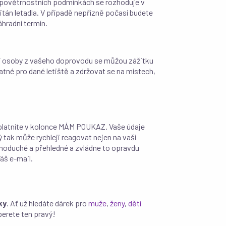
). O povětrnostních podmínkách se rozhoduje v
itán letadla. V případě nepřízně počasí budete
áhradní termín.
í osoby z vašeho doprovodu se můžou zážitku
tné pro dané letiště a zdržovat se na místech,
platníte v kolonce MÁM POUKAZ. Vaše údaje
ý tak může rychleji reagovat nejen na vaši
ednoduché a přehledné a zvládne to opravdu
áš e-mail.
ky
. Ať už hledáte dárek pro
muže
,
ženy
,
děti
berete ten pravý!