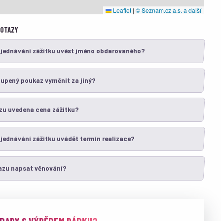
Leaflet
|
© Seznam.cz a.s. a další
DOTAZY
bjednávání zážitku uvést jméno obdarovaného?
oupený poukaz vyměnit za jiný?
zu uvedena cena zážitku?
jednávání zážitku uvádět termín realizace?
azu napsat věnování?