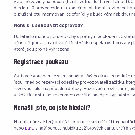
výrazně závislý na počasí (tj. síla větru, déšť a viditelnost
den letu. O provedení letu s konečnou platností rozhodne kap
o zrušení letu informováni telefonicky a bude vám nabídnut n
Mohu si s sebou vzít doprovod?
Do letadlo mohou pouze osoby s platným poukazem. Ostatn
účastnit pouze jako diváci. Musí však respektovat pokyny pla
která jsou pro ně vyhrazena.
Registrace poukazu
Aktivace voucheru je velmi snadná. Váš poukaz jednoduše u
jsou ihned po rezervaci odeslány provozovateli zážitku, kter
rezervaci, ale i na případné dotazy. Rezervační rozhraní je j
každý. Rekapitulaci rezervace obdržíte ihned po vyplnění na V
Nenašli jste, co jste hledali?
Hledáte dárek, který potěší! Inspirujte se našimi
tipy na dár
nebo
páry
, z naší bohaté nabídku zážitkových dárku určitě vy