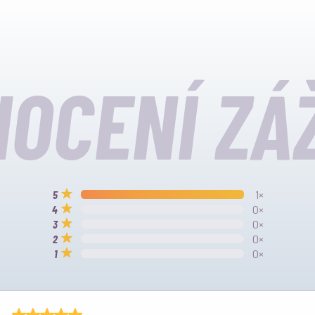
OCENÍ ZÁ
1×
0×
0×
0×
0×