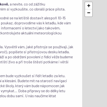
škově,
a nevíte, co od zážitku
+
ém si vyzkoušíte, co obnáší práce pilota.
−
odné se na letiště dostavit alespoň 10-15
ý poukaz, doprovodíme vás k letadlu, kde vám
i informacemi o letectví jako takovém,
zkontrolujete aktuální meteorologickou
. Vysvětlí vám, jaké přístroje se používají, jak
proč), popíšete si přístrojovou desku letadla.
áži a po obdržení povolení z řídící věže budeme
tišti živo a při troše štěstí potkáme i větší
em bude vyzkoušet si řídit letadlo za letu.
 a klesání. Budete mít na starosti navigaci
ecké školy, který vám bude nápomocen jak
o vymykat… Doba přípravy se do délky letu
celou dobu sami. U nás naučíme létat