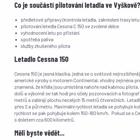
Co je součástí pilotování letadla ve Vyškově
předletové přípravy (kontrola letadla, zakreslení trasy letu
pilotování letedla Cessna C 150 ve zvolené délce
vyhodnocení letu po přistání
spotřeba paliva
služby zkušeného pilota
Letadlo Cessna 150
Cessna 150 je jasná klasika, jedná se o světově nejrozšířeně
americké výroby s motorem Continental, vhodný zejména pro
znamená, že křídla jsou umístěná nahoře nad kabinou pilota.
dolů a výborně se tak hodí pro účely pozorovacích a fotografi
metrů a zabírají plochu necelých 15 metrů čtverečních. Letad
přes 2 a půl metru. Maximální rychlost letadla se pohybuje k
rychlost se pak pohybuje kolem 150-160 km/h. Pokud se s Ces
s doletem cca 600 kilometrů.
Měli byste vědět...