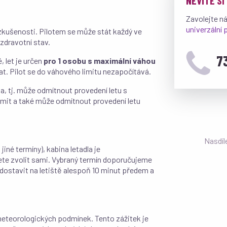
NEVÍTE SI
Zavolejte n
univerzální
 zkušenosti. Pilotem se může stát každý ve
 zdravotní stav.
7
, let je určen
pro 1 osobu s maximální váhou
vat. Pilot se do váhového limitu nezapočítává.
la, tj. může odmítnout provedení letu s
mit a také může odmítnout provedení letu
Nasdíl
jiné termíny), kabina letadla je
žete zvolit sami. Vybraný termín doporučujeme
dostavit na letiště alespoň 10 minut předem a
 meteorologických podmínek. Tento zážitek je