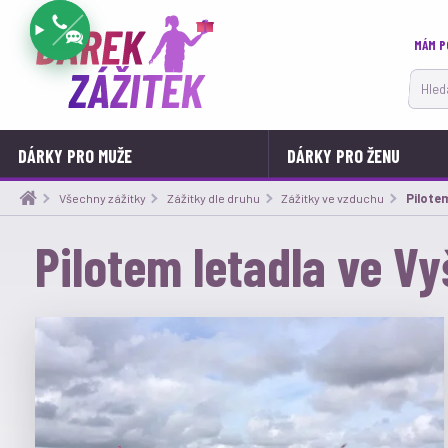
MÁM P
Hledat
DÁRKY PRO MUŽE
DÁRKY PRO ŽENU
Všechny zážitky
Zážitky dle druhu
Zážitky ve vzduchu
Aktuáln
Pilotem
Pilotem letadla ve V