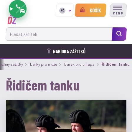
KOŠÍK
KČ
MENU
Hledat zážitek
NABÍDKA ZÁŽITKŮ
echny zážitky
Dárky pro muže
Dárek pro chlapa
Aktuální:
Řidičem tanku
Řidičem tanku