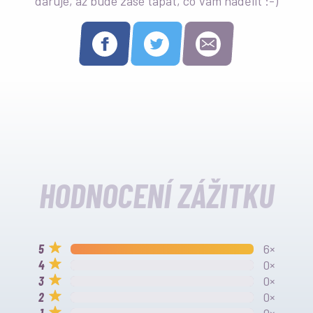
daruje, až bude zase tápat, co Vám nadělit :-)
HODNOCENÍ ZÁŽITKU
6×
0×
0×
0×