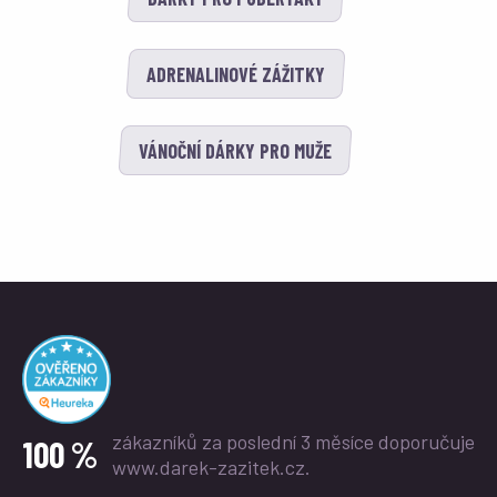
ADRENALINOVÉ ZÁŽITKY
VÁNOČNÍ DÁRKY PRO MUŽE
zákazníků za poslední 3 měsíce
doporučuje
100 %
www.darek-zazitek.cz.