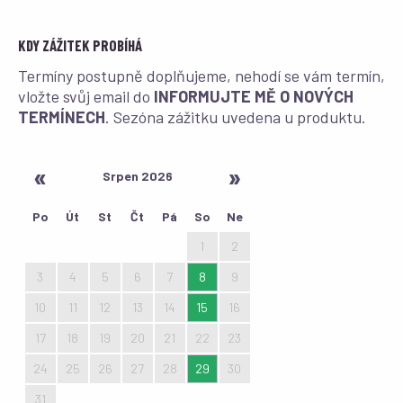
KDY ZÁŽITEK PROBÍHÁ
Termíny postupně doplňujeme, nehodí se vám termín,
vložte svůj email do
INFORMUJTE MĚ O NOVÝCH
TERMÍNECH
. Sezóna zážitku uvedena u produktu.
Srpen 2026
Po
Út
St
Čt
Pá
So
Ne
27
28
29
30
31
1
2
3
4
5
6
7
8
9
10
11
12
13
14
15
16
17
18
19
20
21
22
23
24
25
26
27
28
29
30
31
1
2
3
4
5
6