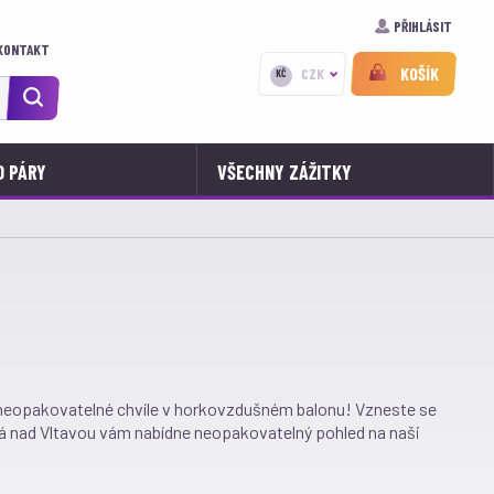
PŘIHLÁSIT
KONTAKT
KOŠÍK
CZK
KČ
O PÁRY
VŠECHNY ZÁŽITKY
e neopakovatelné chvíle v horkovzdušném balonu! Vzneste se
ká nad Vltavou vám nabídne neopakovatelný pohled na naši