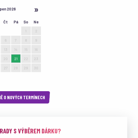
pen 2026
Čt
Pá
So
Ne
30
31
1
2
6
7
8
9
13
14
15
16
20
21
22
23
27
28
29
30
3
4
5
6
Ě O NOVÝCH TERMÍNECH
 RADY S VÝBĚREM DÁRKU?