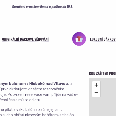
Tábor
Doručení e-mailem ihned a poštou do 10.8.
Telč
Uherské Hradiště
Zlín
ORIGINÁLNÍ DÁRKOVÉ VĚNOVÁNÍ
LUXUSNÍ DÁRKOV
KDE ZÁŽITEK PRO
šným balónem z Hluboké nad Vltavou
, a
+
jprve aktivujete v našem rezervačním
−
uje. Potvrzení rezervace vám přijde na váš e-
esní čas a místo odletu.
 pilot z vaku balón a začne jej plnit
h a jeho ohřátí plynovým hořákem, se balón