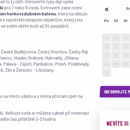
 to ty obří. Introvertní typy dají spíše
ši
pro 7 nebo 9 osob. Extroverti zase ocení
Sr
tším horkovzdušném balónu
, který na obloze
e k největším létajícím objektům, který jste
Po
Út
St
 ve svém obřím koši až 24 pasažérů.
27
28
29
3
4
5
10
11
12
n, České Budějovice, Český Krumlov, Český Ráj
17
18
19
tavou, Hradec Králové, Hukvaldy, Jihlava,
 Pálava - Zaječí, Pardubice, Plzeň, Poděbrady,
24
25
26
, Zlín a Žatecko - Libočany.
31
1
2
INFORMUJTE M
 na místo vzletu a z místa přistání zpět na
í. Velikost koše si můžete vybrat při rezervaci
hraďte čas přibližně 2-3 hodiny.
NEVÍTE SI