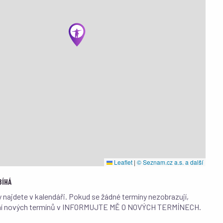
Leaflet
|
© Seznam.cz a.s. a další
BÍHÁ
y najdete v kalendáři. Pokud se žádné termíny nezobrazují,
dání nových termínů v INFORMUJTE MĚ O NOVÝCH TERMÍNECH.