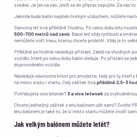
zvedne. Je jen na vás, jestli se do příprav zapojíte. Za nás
Jakmile bude balón naplněn horkým vzduchem, můžete nastou
Samotný let trvá přibližně 1 hodinu. Po celou dobu letu musíte
500-700 metrů nad zemí
. Balon letí vždy rychlostí a smě
nemůžete volit trasu, kterou chcete proletět. Vždy je to velk
Přibližně po hodině následuje přistání. Záleží na vhodných 
vozidlo, které po celou dobu balón sleduje. Po přistání se jedn
doprovodného vozidla.
Následuje slavnostní křest pro prvoletce, tedy pro ty, kteří 
na místo srazu / startu. Celý zážitek trvá
přibližně 2,5-3 ho
Potřebujete více letenek?
3 a více letenek
za zvýhodněnou
Chcete jedinečný zážitek z letu balónem užít sami? Zvolte
PR
letu balónem je také to, že si místo startu můžete zvolit sam
Jak velkým balónem můžete letět?