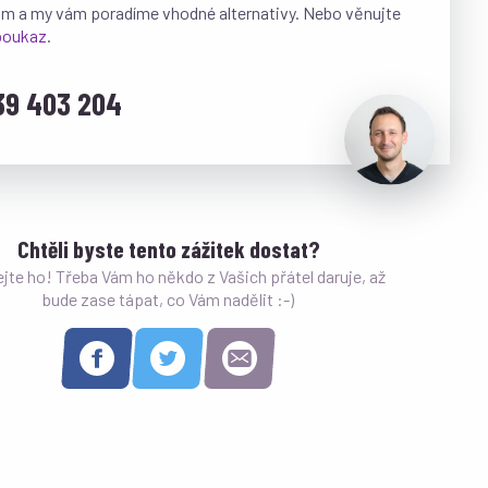
ám a my vám poradíme vhodné alternativy. Nebo věnujte
 poukaz
.
39 403 204
Chtěli byste tento zážitek dostat?
ejte ho! Třeba Vám ho někdo z Vašich přátel daruje, až
bude zase tápat, co Vám nadělit :-)