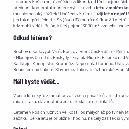
Létáme v koších nejrůznějších velikostí, od těch nejmenších až
přednost komorní atmosféře vyhlídkového
letu v malém ko
megalomanský zážitek! Unášeni větrem si užijí
let v nejvě
jen tak nepřehlédnete. S výškou 37 metrů a šířkou 30 metrů j
kdy mohli vidět. Balón, který pojme 13000 m3 vzduchu unese
Odkud létáme?
Bochov u Karlových Varů, Bouzov, Brno, Česká Sibiř - Miličí
- Mladějov, Chrudim, Beskydy - Frýdek-Místek, Hluboká nad Vl
Karlštejn, Konopiště, Kroměříž, Nepomuk, Olomouc, Ostrava,
Roudnice nad Labem, Slavonice, Tábor, Telč, Uherské Hradiště
Měli byste vědět...
V ceně letenky je zahrnut odvoz všech pasažérů z místa srazu
místo srazu, slavnostní křest s předáním certifikátů.
Létáme v koších různých velikostí, od malých až po ty největš
zážitku. Délka letu je přibližně 1 hodinu, na celý zážitek si vy
Počasí