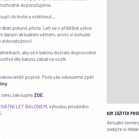
 to rozhodně doporučujeme.
pit do koše a vzlétnout...
 dbát pokynů pilota. Letí se v přibližné výšce
rem daným aktuálním větrem, proto si bohužel
é dobrodružství!
podmínkách, aby se k balónu dostalo doprovodné
otlivé díly balonu zabalí na vozík
v balonu letěli poprvé. Poté vás odvezeme zpět
diny
.
 cenu zakoupíte
ZDE
.
IVÁTNÍ LET BALÓNEM
, výhodou privátního
i.
KDY ZÁŽITEK PRO
Aktuální termín
zadejte si hlí