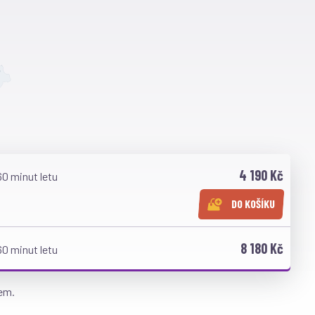
4 190 Kč
60 minut letu
DO KOŠÍKU
8 180 Kč
60 minut letu
lem.