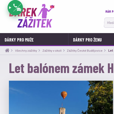
MÁM P
Hledat
DÁRKY PRO MUŽE
DÁRKY PRO ŽENU
Všechny zážitky
Zážitky v okolí
Zážitky České Budějovice
Aktu
Let
Let balónem zámek H