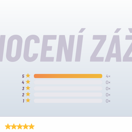
OCENÍ ZÁ
4×
0×
0×
0×
0×