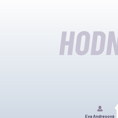
HODN
Eva Andresová