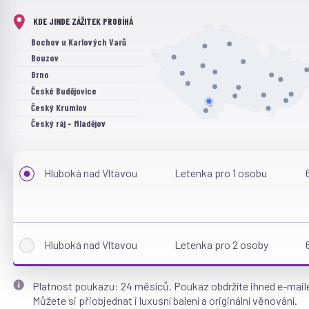
KDE JINDE ZÁŽITEK PROBÍHÁ
Bochov u Karlových Varů
Bouzov
Brno
České Budějovice
Český Krumlov
Český ráj - Mladějov
Hluboká nad Vltavou
Jihlava
Hluboká nad Vltavou
Letenka pro 1 osobu
Karlštejn
Konopiště
Nepomuk
Olomouc
Ostrava
Hluboká nad Vltavou
Letenka pro 2 osoby
Pálava
Pardubice
Platnost poukazu: 24 měsíců. Poukaz obdržíte ihned e-mai
Plzeň
Můžete si přiobjednat i luxusní balení a originální věnování.
Roudnice nad Labem