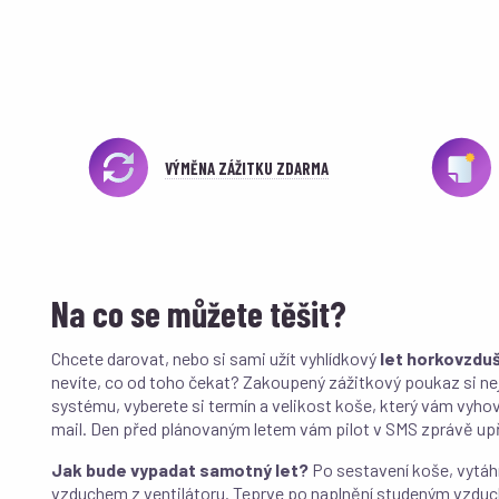
VÝMĚNA ZÁŽITKU ZDARMA
Na co se můžete těšit?
Chcete darovat, nebo si sami užít vyhlídkový
let horkovzdu
nevíte, co od toho čekat? Zakoupený zážitkový poukaz si ne
systému, vyberete si termín a velikost koše, který vám vyhov
mail. Den před plánovaným letem vám pilot v SMS zprávě upř
Jak bude vypadat samotný let?
Po sestavení koše, vytáhne
vzduchem z ventilátoru. Teprve po naplnění studeným vzduc