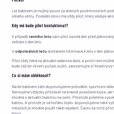
Let balónem je možný pouze za dobrých povětrnostních podm
silného větru. Poslední slovo má vždy pilot, který sleduje akt
Kdy mě bude pilot kontaktovat?
V případě
ranního letu
vám pilot zavolá den před plánovaným
setkání v den letu.
U
odpoledních letu
dostanete informace k letu v den pláno
Pilot vždy čeká na aktuální radarová data, a proto není možné 
bude váš let vlivem počasí zrušit, zarezervujte si ihned nový 
Co si mám obléknout?
Na let balónem vám doporučujeme pohodlné, sportovní obleče
Nemusíme vždycky přistávat na krásně posečené louce, ale tř
shodná s aktuální teplotou na zemi. Přestože poletíme vyso
balónu. A protože je od hořáku teplo, doporučujeme také vy
měsících je vhodné použít také repelent. Často se totiž při
hmyz.