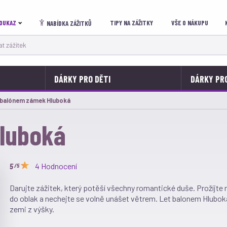
OUKAZ
TIPY NA ZÁŽITKY
VŠE O NÁKUPU
NABÍDKA ZÁŽITKŮ
 zážitek
DÁRKY PRO DĚTI
DÁRKY PR
ální:
 balónem zámek Hluboká
luboká
4 Hodnocení
/5
Darujte zážitek, který potěší všechny romantické duše. Prožíjt
do oblak a nechejte se volně unášet větrem. Let balonem Hlubo
zemi z výšky.