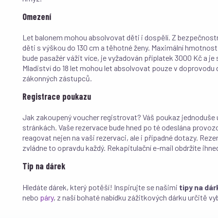
Omezení
Let balonem mohou absolvovat děti i dospělí. Z bezpečno
děti s výškou do 130 cm a těhotné ženy. Maximální hmotnost 
bude pasažér vážit více, je vyžadován příplatek 3000 Kč a je
Mladiství do 18 let mohou let absolvovat pouze v doprovod
zákonných zástupců.
Registrace poukazu
Jak zakoupený voucher registrovat? Váš poukaz jednoduše 
stránkách. Vaše rezervace bude hned po té odeslána provozov
reagovat nejen na vaši rezervaci, ale i případné dotazy. Reze
zvládne to opravdu každý. Rekapitulační e-mail obdržíte ihne
Tip na dárek
Hledáte dárek, který potěší! Inspirujte se našimi
tipy na dár
nebo
páry
, z naší bohaté nabídku zážitkových dárku určitě vy