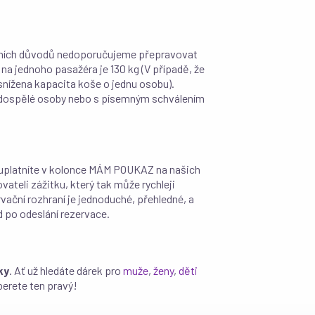
stních důvodů nedoporučujeme přepravovat
na jednoho pasažéra je 130 kg (V případě, že
 snížena kapacita koše o jednu osobu).
u dospělé osoby nebo s písemným schválením
uplatníte v kolonce MÁM POUKAZ na našich
ateli zážitku, který tak může rychleji
rvační rozhraní je jednoduché, přehledné, a
d po odeslání rezervace.
ky
. Ať už hledáte dárek pro
muže
,
ženy
,
děti
berete ten pravý!