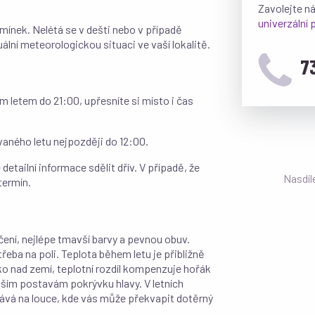
Zavolejte n
univerzální
ínek. Nelétá se v dešti nebo v případě
uální meteorologickou situaci ve vaší lokalitě.
7
 letem do 21:00, upřesníte si místo i čas
vaného letu nejpozději do 12:00.
detailní informace sdělit dřív. V případě, že
Nasdíl
termín.
ní, nejlépe tmavší barvy a pevnou obuv.
eba na poli. Teplota během letu je přibližně
ko nad zemí, teplotní rozdíl kompenzuje hořák
šším postavám pokrývku hlavy. V letních
stává na louce, kde vás může překvapit dotěrný