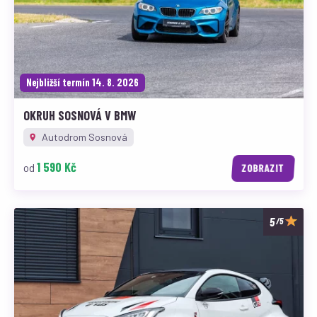
Nejbližší termín 14. 8. 2026
OKRUH SOSNOVÁ V BMW
Autodrom Sosnová
1 590 Kč
od
ZOBRAZIT
/5