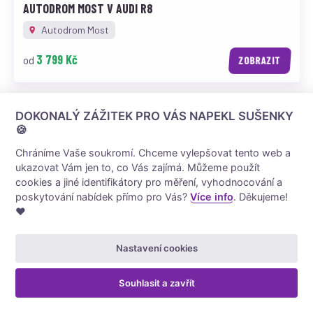
AUTODROM MOST V AUDI R8
Autodrom Most
3 799 Kč
od
ZOBRAZIT
/5
DOKONALÝ ZÁŽITEK PRO VÁS NAPEKL SUŠENKY
🍪
Chráníme Vaše soukromí. Chceme vylepšovat tento web a
ukazovat Vám jen to, co Vás zajímá. Můžeme použít
cookies a jiné identifikátory pro měření, vyhodnocování a
poskytování nabídek přímo pro Vás?
Více info
. Děkujeme!
❤️
Nastavení cookies
Souhlasit a zavřít
Nejbližší termín 15. 8. 2026