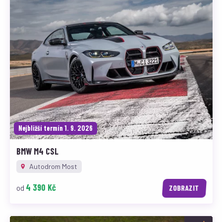
Nejbližší termín 1. 9. 2026
BMW M4 CSL
Autodrom Most
4 390 Kč
od
ZOBRAZIT