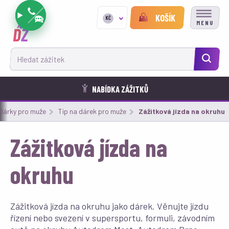
KOŠÍK
KČ
MENU
Hledat zážitek
NABÍDKA ZÁŽITKŮ
Dárky pro muže
Tip na dárek pro muže
Aktuální:
Zážitková jízda na okruhu
Zážitková jízda na
okruhu
Zážitková jízda na okruhu jako dárek. Věnujte jízdu
řízení nebo svezení v supersportu, formuli, závodním