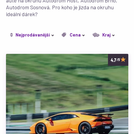
autě na okruhu Autodrom Most, Autodrom Brno,
Autodrom Sosnová. Pro koho je jízda na okruhu
ideální dárek?
Nejprodávanější
Cena
Kraj
/5