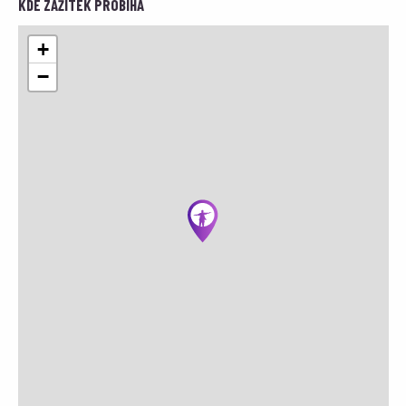
KDE ZÁŽITEK PROBÍHÁ
+
−