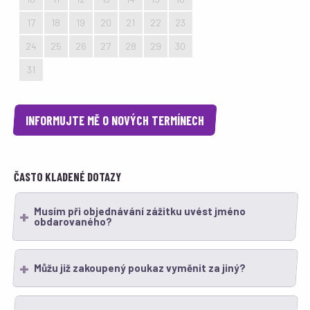
17
18
19
20
21
22
23
24
25
26
27
28
29
30
31
1
2
3
4
5
6
INFORMUJTE MĚ O NOVÝCH TERMÍNECH
ČASTO KLADENÉ DOTAZY
Musím při objednávání zážitku uvést jméno
obdarovaného?
Můžu již zakoupený poukaz vyměnit za jiný?