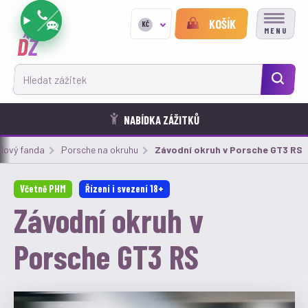
KOŠÍK
KČ
MENU
Hledat zážitek
NABÍDKA ZÁŽITKŮ
lový fanda
Porsche na okruhu
Aktuální:
Závodní okruh v Porsche GT3 RS
Včetně PHM
Řízení i svezení 18+
Závodní okruh v
Porsche GT3 RS