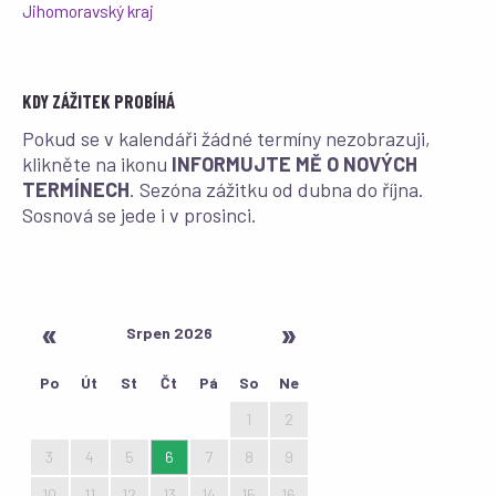
Jihomoravský kraj
KDY ZÁŽITEK PROBÍHÁ
Pokud se v kalendáři žádné termíny nezobrazuji,
klikněte na ikonu
INFORMUJTE MĚ O NOVÝCH
TERMÍNECH
. Sezóna zážitku od dubna do října.
Sosnová se jede i v prosinci.
Srpen 2026
Po
Út
St
Čt
Pá
So
Ne
27
28
29
30
31
1
2
3
4
5
6
7
8
9
10
11
12
13
14
15
16