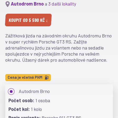
Autodrom Brno
a
3 další lokality
KOUPIT OD 5 590 KČ ↓
Zážitková jízda na závodním okruhu Autodromu Brno
v super rychlém Porsche GT3 RS. Zažijte
adrenalinovou jízdu za volantem nebo na sedadle
spolujezdce v nejrychlejším Porsche na velkém
okruhu. Úžasný dárek pro automobilové nadšence.
Cena je včetně PHM
Autodrom Brno
1 osoba
1 kolo
Porsche 911 GT3 RS