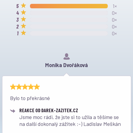
1×
0×
0×
0×
0×
Monika Dvořáková
Bylo to překrásné
REAKCE OD DAREK-ZAZITEK.CZ
Jsme moc rádi, že jste si to užila a těšíme se
na další dokonalý zážitek :-) Ladislav Meškán