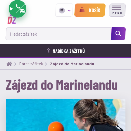
KOŠÍK
KČ
MENU
Hledat zážitek
NABÍDKA ZÁŽITKŮ
Dárek zážitek
Aktuální:
Zájezd do Marinelandu
Zájezd do Marinelandu