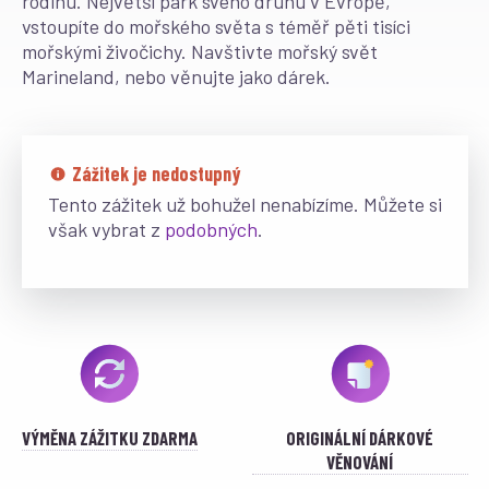
rodinu. Největší park svého druhu v Evropě,
vstoupíte do mořského světa s téměř pěti tisíci
mořskými živočichy. Navštivte mořský svět
Marineland, nebo věnujte jako dárek.
Zážitek je nedostupný
Tento zážitek už bohužel nenabízíme. Můžete si
však vybrat z
podobných
.
VÝMĚNA ZÁŽITKU ZDARMA
ORIGINÁLNÍ DÁRKOVÉ
VĚNOVÁNÍ