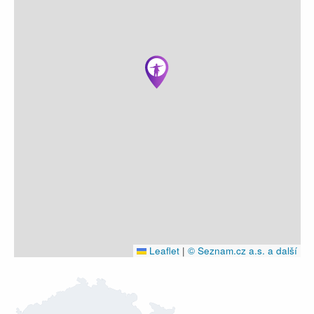
Leaflet
|
© Seznam.cz a.s. a další