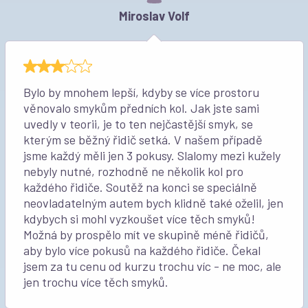
Miroslav Volf
Bylo by mnohem lepší, kdyby se více prostoru
věnovalo smykům předních kol. Jak jste sami
uvedly v teorii, je to ten nejčastější smyk, se
kterým se běžný řidič setká. V našem případě
jsme každý měli jen 3 pokusy. Slalomy mezi kužely
nebyly nutné, rozhodně ne několik kol pro
každého řidiče. Soutěž na konci se speciálně
neovladatelným autem bych klidně také oželil, jen
kdybych si mohl vyzkoušet více těch smyků!
Možná by prospělo mít ve skupině méně řidičů,
aby bylo více pokusů na každého řidiče. Čekal
jsem za tu cenu od kurzu trochu víc - ne moc, ale
jen trochu více těch smyků.