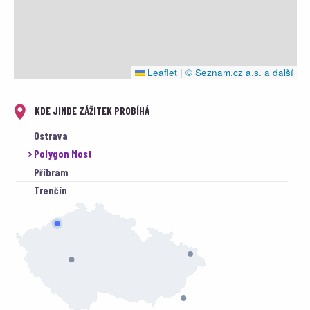
Leaflet
|
© Seznam.cz a.s. a další
KDE JINDE ZÁŽITEK PROBÍHÁ
Ostrava
Polygon Most
Příbram
Trenčín