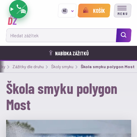
KOŠÍK
KČ
MENU
Hledat zážitek
NABÍDKA ZÁŽITKŮ
tky
Zážitky dle druhu
Školy smyku
Aktuální:
Škola smyku polygon Most
Škola smyku polygon
Most