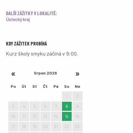
DALŠÍ ZÁŽITKY V LOKALITĚ:
Ústecký kraj
KDY ZÁŽITEK PROBÍHÁ
Kurz školy smyku záčíná v 9:00.
Srpen 2026
Po
Út
St
Čt
Pá
So
Ne
27
28
29
30
31
1
2
3
4
5
6
7
8
9
10
11
12
13
14
15
16
17
18
19
20
21
22
23