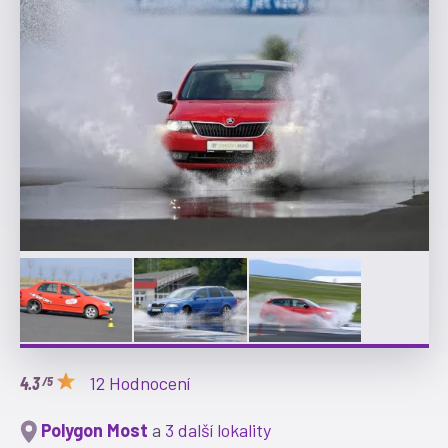
12 Hodnocení
/5
Polygon Most
a
3 další lokality