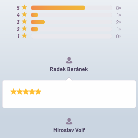
8×
1×
2×
1×
0×
Radek Beránek
Miroslav Volf