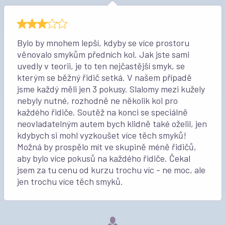
Bylo by mnohem lepší, kdyby se více prostoru
věnovalo smykům předních kol. Jak jste sami
uvedly v teorii, je to ten nejčastější smyk, se
kterým se běžný řidič setká. V našem případě
jsme každý měli jen 3 pokusy. Slalomy mezi kužely
nebyly nutné, rozhodně ne několik kol pro
každého řidiče. Soutěž na konci se speciálně
neovladatelným autem bych klidně také oželil, jen
kdybych si mohl vyzkoušet více těch smyků!
Možná by prospělo mít ve skupině méně řidičů,
aby bylo více pokusů na každého řidiče. Čekal
jsem za tu cenu od kurzu trochu víc - ne moc, ale
jen trochu více těch smyků.