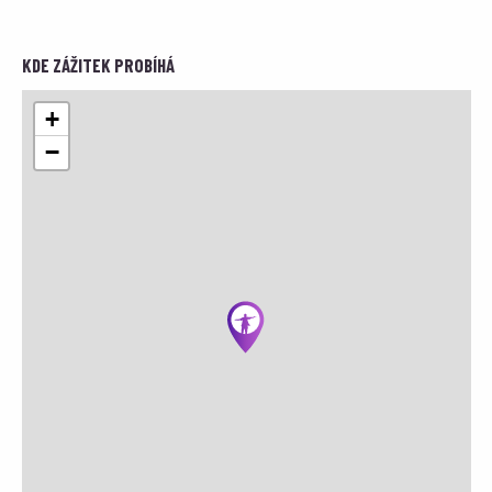
KDE ZÁŽITEK PROBÍHÁ
+
−