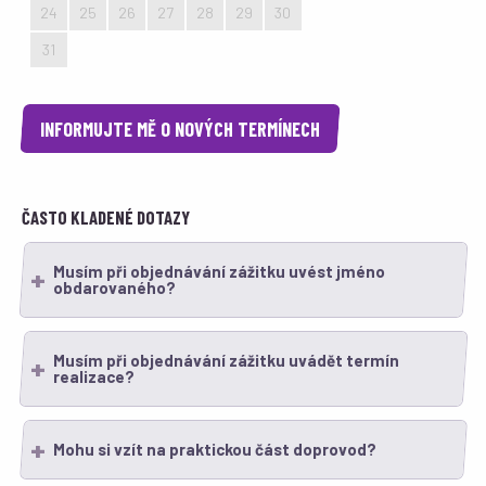
24
25
26
27
28
29
30
31
1
2
3
4
5
6
INFORMUJTE MĚ O NOVÝCH TERMÍNECH
ČASTO KLADENÉ DOTAZY
Musím při objednávání zážitku uvést jméno
obdarovaného?
Musím při objednávání zážitku uvádět termín
realizace?
Mohu si vzít na praktickou část doprovod?