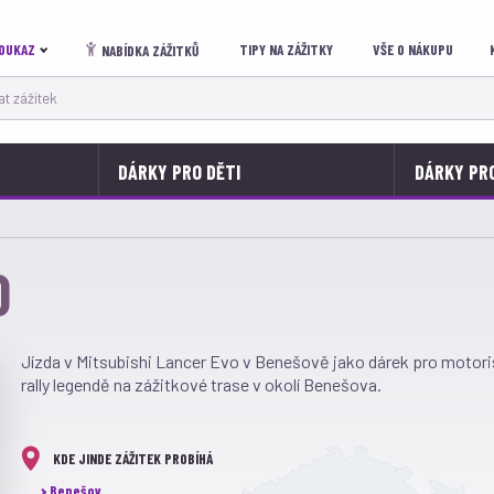
OUKAZ
TIPY NA ZÁŽITKY
VŠE O NÁKUPU
NABÍDKA ZÁŽITKŮ
 zážitek
DÁRKY PRO DĚTI
DÁRKY PR
O
Jízda v Mitsubishi Lancer Evo v Benešově jako dárek pro motorist
rally legendě na zážitkové trase v okolí Benešova.
KDE JINDE ZÁŽITEK PROBÍHÁ
Benešov