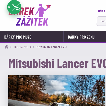
MÁM P
Hledat
DÁRKY PRO MUŽE
DÁRKY PRO ŽENU
Dárek zážitek
Aktuální:
Mitsubishi Lancer EVO
Mitsubishi Lancer EV