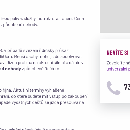
ebu paliva, služby instruktora, focení. Cena
dě způsobené nehody.
B, v případě svezení řidičský průkaz
NEVÍTE SI
 150cm. Menší osoby mohu jízdu absolvovat
 Jízda probíhá na okresní silnici a dálnic v
Zavolejte n
ípad nehody
způsobené řidičem.
univerzální
7
října. Aktuální termíny vyhlášené
hraní, do které budete mít vstup po zakoupení
řípadě vydatných dešťů se jízda přesouvá na
 Po vyplnění všech údajů se automticky