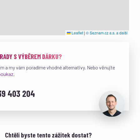
Leaflet
|
© Seznam.cz a.s. a další
 RADY S VÝBĚREM DÁRKU?
ám a my vám poradíme vhodné alternativy. Nebo věnujte
 poukaz
.
39 403 204
Chtěli byste tento zážitek dostat?