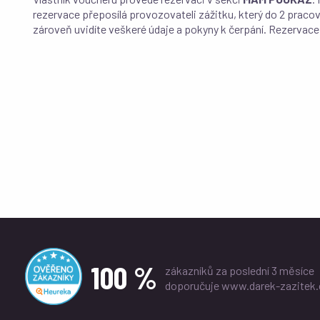
rezervace přeposílá provozovateli zážitku, který do 2 pracov
zároveň uvidíte veškeré údaje a pokyny k čerpání. Rezervace
100 %
zákazníků za poslední 3 měsíce
doporučuje www.darek-zazitek.