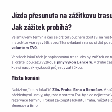
Jízda přesunuta na zážitkovu tras
Jak zážitek probíhá?
Ve smluvený termín a čas se držitel voucheru dostaví na míst
instruktor vše vysvětlí, specifika ovládání a na co si dát poz
volantem EVO
.
Ve všech lokalitách je naplánováná trasa, aby byl zážitek co n
si držitel poukazu vyzkouší
plný výkon Lanceru
, v druhé čá
kde si naopak vyzkouší průjezdy zatáčkou.
Místa konání
Nabízíme jízdu v lokalitě
Zlín, Praha, Brno a Benešov
. V k
přehlednými úseky, aby jízda v ostrém Evu byla co nejintenziv
rezervace termínu. Pokud zakoupíte lokalitu Praha, můžete po
Benešov a Brno