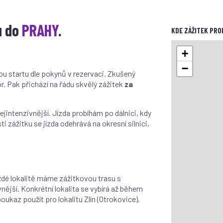
u do
PRAHY
.
KDE ZÁŽITEK PRO
+
−
ou startu dle pokynů v rezervaci. Zkušený
or. Pak přichází na řádu skvělý zážitek
za
ejintenzivnější. Jízda probíhám po dálnici, kdy
sti zážitku se jízda odehrává na okresní silnici,
aždé lokalitě máme zážitkovou trasu s
nější. Konkrétní lokalita se vybírá až během
ukaz použít pro lokalitu Zlín (Otrokovice),