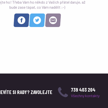
ejte ho! Třeba Vám ho někdo z Vašich přátel daruje, až
bude zase tápat, co Vám nadělit :-)
739 403 204
NEVÍTE SI RADY? ZAVOLEJTE
Všechny kontakty