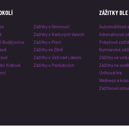
OKOLÍ
ZÁŽITKY DLE
ze
Zážitky v Olomouci
Automobilové z
ě
Zážitky v Karlových Varech
Adrenalinové zá
é Budějovice
Zážitky v Plzni
Pobytové zážit
lavě
Zážitky ve Zlíně
Gurmánské záži
ravě
Zážitky v Ústí nad Labem
Zážitky ve vzd
dci Králové
Zážitky v Pardubicích
Zážitky na vod
erci
Úniková hra
Wellness a krás
Zážitkové simu