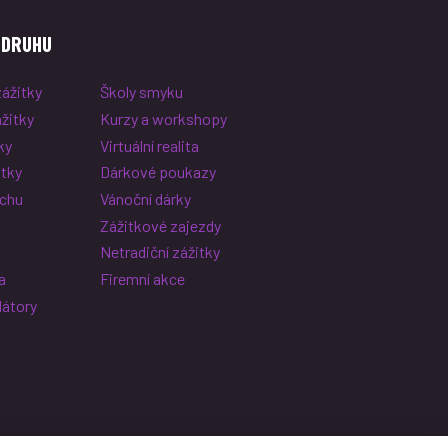
 DRUHU
ážitky
Školy smyku
žitky
Kurzy a workshopy
ky
Virtuální realita
tky
Dárkové poukazy
uchu
Vánoční dárky
ě
Zážitkové zajezdy
Netradiční zážitky
a
Firemní akce
látory