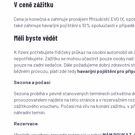
V ceně zážitku
Cena je konečná a zahrnuje pronájem Mitsubishi EVO IX, spotř
také zahrnuje havarijní pojištění s 10% spoluúčastí v přípa
Měli byste vědět
K řízení potřebujete řidičský průkaz na osobní automobil sk.
nepotřebujete. Zážitku se mohou účastnit pouze osoby nad
pouze na zadní sedačce. Dále požadujeme dobrý zdravotní stav.
běžném provozu, platí zde tedy
havarijní pojištění pro př
Sezona a počasí
Sezona probíhá v pevně stanovených termínech od května do 
provozovatelem najdete na této stránce a v rezervačním roz
zážitkového voucheru. Počasí má vliv na konání zážitku, v p
náhradní termín.
Rezervace
Vlastník voucheru provede rezervaci v sekci
MÁM POUKAZ
.