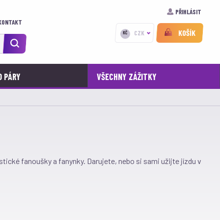
PŘIHLÁSIT
KONTAKT
KOŠÍK
CZK
KČ
O PÁRY
VŠECHNY ZÁŽITKY
ické fanoušky a fanynky. Darujete, nebo si sami užijte jízdu v