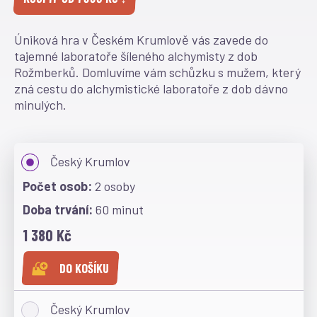
Úniková hra v Českém Krumlově vás zavede do
tajemné laboratoře šíleného alchymisty z dob
Rožmberků. Domluvíme vám schůzku s mužem, který
zná cestu do alchymistické laboratoře z dob dávno
minulých.
Český Krumlov
2 osoby
60 minut
1 380 Kč
DO KOŠÍKU
Český Krumlov