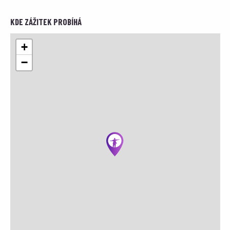
KDE ZÁŽITEK PROBÍHÁ
+
−