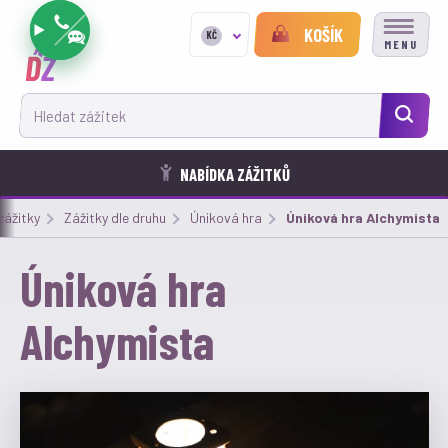
KOŠÍK
KČ
MENU
Hledat zážitek
NABÍDKA ZÁŽITKŮ
zážitky
Zážitky dle druhu
Úniková hra
Aktuální:
Úniková hra Alchymista
Úniková hra
Alchymista