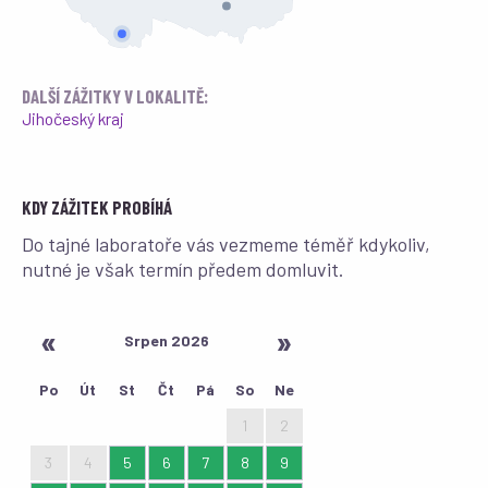
DALŠÍ ZÁŽITKY V LOKALITĚ:
Jihočeský kraj
KDY ZÁŽITEK PROBÍHÁ
Do tajné laboratoře vás vezmeme téměř kdykoliv,
nutné je však termín předem domluvit.
Srpen 2026
Po
Út
St
Čt
Pá
So
Ne
27
28
29
30
31
1
2
3
4
5
6
7
8
9