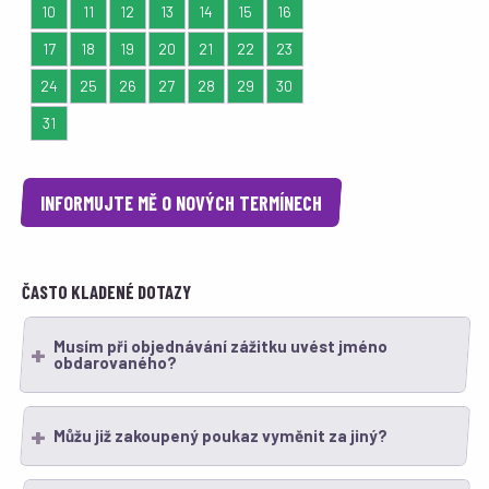
10
11
12
13
14
15
16
17
18
19
20
21
22
23
24
25
26
27
28
29
30
31
1
2
3
4
5
6
INFORMUJTE MĚ O NOVÝCH TERMÍNECH
ČASTO KLADENÉ DOTAZY
Musím při objednávání zážitku uvést jméno
obdarovaného?
Můžu již zakoupený poukaz vyměnit za jiný?