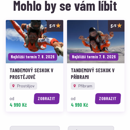
Mohlo by se vám líbit
/5
/5
Nejbližší termín 7. 8. 2026
Nejbližší termín 7. 8. 2026
TANDEMOVÝ SESKOK V
TANDEMOVÝ SESKOK V
PROSTĚJOVĚ
PŘÍBRAMI
Prostějov
Příbram
od
od
ZOBRAZIT
ZOBRAZIT
4 990 Kč
4 990 Kč