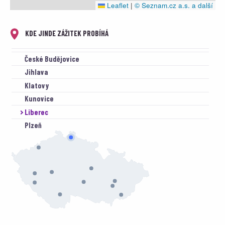
Leaflet
|
© Seznam.cz a.s. a další
KDE JINDE ZÁŽITEK PROBÍHÁ
České Budějovice
Jihlava
Klatovy
Kunovice
Liberec
Plzeň
Příbram
Prostějov
Vyškov