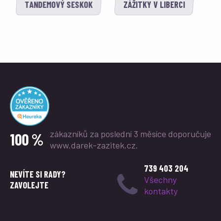
TANDEMOVÝ SESKOK
ZÁŽITKY V LIBERCI
zákazníků za poslední 3 měsíce
doporučuje
100 %
www.darek-zazitek.cz.
739 403 204
NEVÍTE SI RADY?
Všechny
ZAVOLEJTE
kontakty