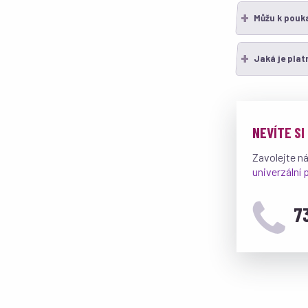
Můžu k pouk
Jaká je pla
NEVÍTE SI
Zavolejte n
univerzální
7