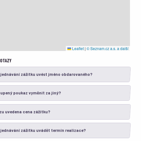
Leaflet
|
© Seznam.cz a.s. a další
DOTAZY
bjednávání zážitku uvést jméno obdarovaného?
oupený poukaz vyměnit za jiný?
zu uvedena cena zážitku?
jednávání zážitku uvádět termín realizace?