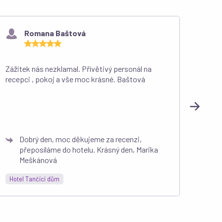
Romana Baštová
Zážitek nás nezklamal. Přívětivý personál na
Byli 
recepci , pokoj a vše moc krásné. Baštová
si ho
Dobrý den, moc děkujeme za recenzi,
D
přeposíláme do hotelu. Krásný den, Marika
h
Meškánová
M
Hotel Tančící dům
Welln