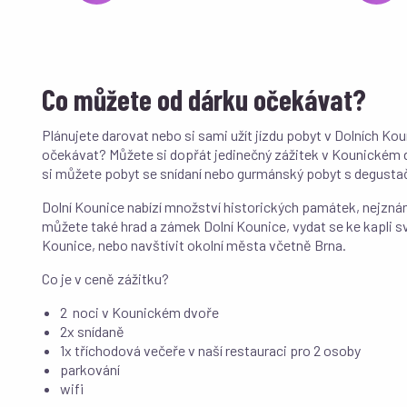
Co můžete od dárku očekávat?
Plánujete darovat nebo si sami užít jízdu pobyt v Dolních Kou
očekávat? Můžete si dopřát jedinečný zážitek v Kounickém dv
si můžete pobyt se snídaní nebo gurmánský pobyt s degustač
Dolní Kounice nabízí množství historických památek, nejzná
můžete také hrad a zámek Dolní Kounice, vydat se ke kapli sv
Kounice, nebo navštívit okolní města včetně Brna.
Co je v ceně zážitku?
2 noci v Kounickém dvoře
2x snídaně
1x tříchodová večeře v naší restauraci pro 2 osoby
parkování
wifi