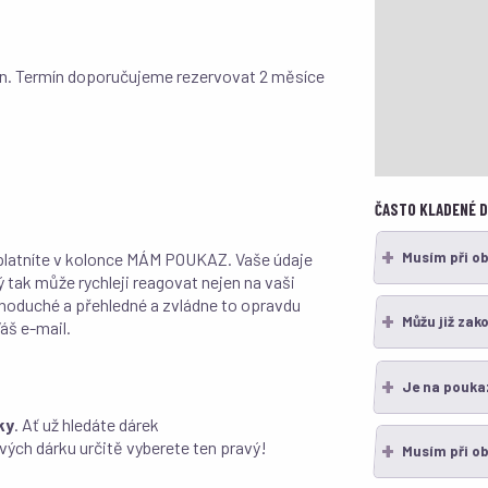
nin. Termín doporučujeme rezervovat 2 měsíce
ČASTO KLADENÉ 
Musím při o
platníte v kolonce MÁM POUKAZ. Vaše údaje
ý tak může rychleji reagovat nejen na vaši
ednoduché a přehledné a zvládne to opravdu
Můžu již zak
áš e-mail.
Je na pouka
ky
. Ať už hledáte dárek
ových dárku určitě vyberete ten pravý!
Musím při ob