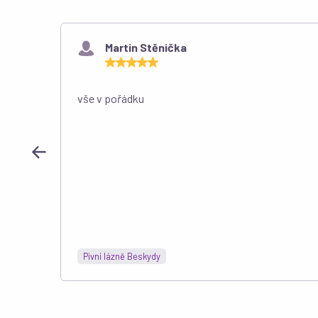
Martin Stěnička
vše v pořádku
Pivní lázně Beskydy