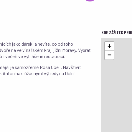
KDE ZÁŽITEK PRO
nicích
jako dárek, a nevíte, co od toho
+
oře na ve vinařském kraji jižní Moravy. Vybrat
−
ní večeří ve vyhlášené restauraci.
mější je samozřemě Rosa Coeli. Navštívit
. Antonína s úžasnými výhledy na Dolní