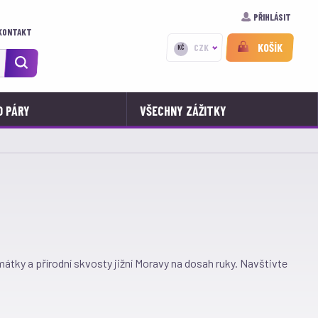
PŘIHLÁSIT
KONTAKT
KOŠÍK
CZK
KČ
O PÁRY
VŠECHNY ZÁŽITKY
átky a přírodní skvosty jižní Moravy na dosah ruky. Navštivte