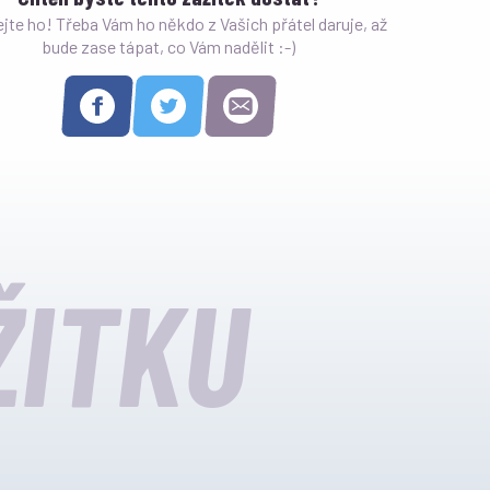
ejte ho! Třeba Vám ho někdo z Vašich přátel daruje, až
bude zase tápat, co Vám nadělit :-)
ŽITKU