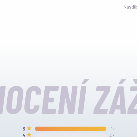
Nasdíl
OCENÍ ZÁ
1×
0×