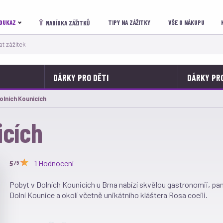
OUKAZ
TIPY NA ZÁŽITKY
VŠE O NÁKUPU
NABÍDKA ZÁŽITKŮ
 zážitek
DÁRKY PRO DĚTI
DÁRKY PR
olních Kounicích
icích
1 Hodnocení
/5
Pobyt v Dolních Kounicích u Brna nabízí skvělou gastronomii, pam
Dolní Kounice a okolí včetně unikátního kláštera Rosa coeili.