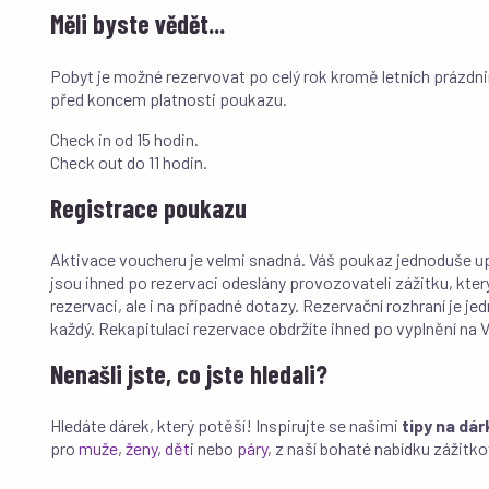
Měli byste vědět...
Pobyt je možné rezervovat po celý rok kromě letních prázd
před koncem platnosti poukazu.
Check in od 15 hodin.
Check out do 11 hodin.
Registrace poukazu
Aktivace voucheru je velmi snadná. Váš poukaz jednoduše u
jsou ihned po rezervaci odeslány provozovateli zážitku, kter
rezervaci, ale i na případné dotazy. Rezervační rozhraní je j
každý. Rekapitulaci rezervace obdržíte ihned po vyplnění na V
Nenašli jste, co jste hledali?
Hledáte dárek, který potěší! Inspirujte se našimi
tipy na dár
pro
muže
,
ženy
,
děti
nebo
páry
, z naší bohaté nabídku zážitk