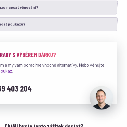
azu napsat věnování?
tnost poukazu?
 RADY S VÝBĚREM DÁRKU?
ám a my vám poradíme vhodné alternativy. Nebo věnujte
 poukaz
.
39 403 204
Chtěli byste tento zážitek dostat?