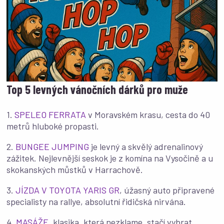
Top 5 levných vánočních dárků pro muže
1.
SPELEO FERRATA
v Moravském krasu, cesta do 40
metrů hluboké propasti.
2.
BUNGEE JUMPING
je levný a skvělý adrenalinový
zážitek. Nejlevnější seskok je z komína na Vysočině a u
skokanských můstků v Harrachově.
3.
JÍZDA V TOYOTA YARIS GR
, úžasný auto připravené
specialisty na rallye, absolutní řidičská nirvána.
4.
MASÁŽE
, klasika, která nezklame, stačí vybrat