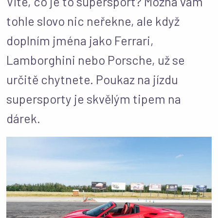
Víte, co je to supersport? Možná vám
tohle slovo nic neřekne, ale když
doplním jména jako Ferrari,
Lamborghini nebo Porsche, už se
určitě chytnete. Poukaz na jízdu
supersporty je skvělým tipem na
dárek.