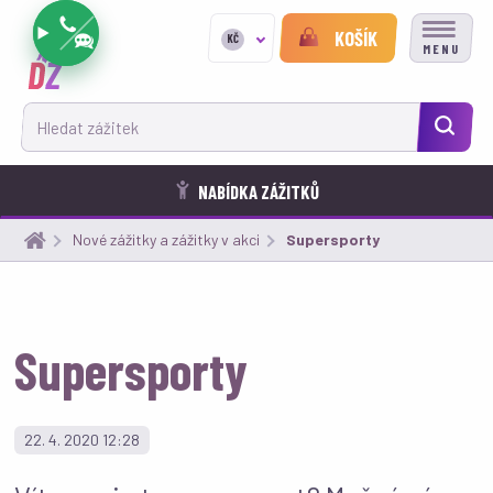
KOŠÍK
KČ
MENU
Hledat zážitek
NABÍDKA ZÁŽITKŮ
Nové zážitky a zážitky v akci
Aktuální:
Supersporty
Supersporty
22. 4. 2020 12:28