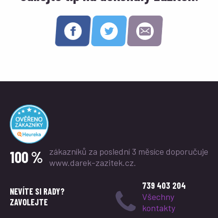
zákazníků za poslední 3 měsíce
doporučuje
100 %
www.darek-zazitek.cz.
739 403 204
NEVÍTE SI RADY?
Všechny
ZAVOLEJTE
kontakty