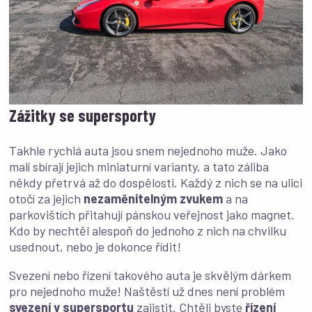
Zážitky se supersporty
Takhle rychlá auta jsou snem nejednoho muže. Jako
malí sbírají jejich miniaturní varianty, a tato záliba
někdy přetrvá až do dospělosti. Každý z nich se na ulici
otočí za jejich
nezaměnitelným zvukem
a na
parkovištích přitahují pánskou veřejnost jako magnet.
Kdo by nechtěl alespoň do jednoho z nich na chvilku
usednout, nebo je dokonce řídit!
Svezení nebo řízení takového auta je skvělým dárkem
pro nejednoho muže! Naštěstí už dnes není problém
svezení v supersportu
zajistit. Chtěli byste
řízení