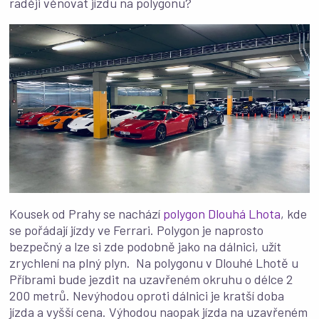
raději věnovat jízdu na polygonu?
Kousek od Prahy se nachází
polygon Dlouhá Lhota
, kde
se pořádají jízdy ve Ferrari. Polygon je naprosto
bezpečný a lze si zde podobně jako na dálnici, užít
zrychlení na plný plyn. Na polygonu v Dlouhé Lhotě u
Příbrami bude jezdit na uzavřeném okruhu o délce 2
200 metrů. Nevýhodou oproti dálnici je kratší doba
jízda a vyšší cena. Výhodou naopak jízda na uzavřeném