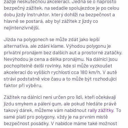
zažije neskutečnou akceleraci. Jedná se o naprosto
bezpečný zážitek, na sedadle spolujezdce je po celou
dobu jízdy instruktor, který dohlíží na bezpečnost a
hlavně se postará, aby byl zážitek z jízdy co
nejintenzivnější.
Jízda na polygonech se může zdát jako lepší
alternativa, ale zdání klame. Výhodou polygonu je
privátní pronájem bez dalších aut a prostorné zatáčky.
Nevýhodou je cena a délka pronájmu. Na dálnici jsou
pochopitelně delší rovinky, kde si může vyzkoušet
akceleraci do vyšších rychlostí cca 180 km/h. V autě
stráví podstatně více času a to může být rozhodující
faktor při výběru.
Zážitek na dálnici není určen pro lidi, kteří očekávají
jízdu smykem a pálení gum, ale pokud hledáte právě
takový dárek, můžeme vám nabídnout
rally zážitky
. To
samé platí pro polygony, vždy je na prvním místě
bezpečnost posádky. V nabídce máme také možnost