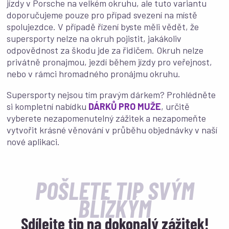
jízdy v Porsche na velkém okruhu, ale tuto variantu
doporučujeme pouze pro případ svezení na místě
spolujezdce. V případě řízení byste měli vědět, že
supersporty nelze na okruh pojistit, jakákoliv
odpovědnost za škodu jde za řidičem. Okruh nelze
privátně pronajmou, jezdí během jízdy pro veřejnost,
nebo v rámci hromadného pronájmu okruhu.
Supersporty nejsou tím pravým dárkem? Prohlédněte
si kompletní nabídku
DÁRKŮ PRO MUŽE
, určitě
vyberete nezapomenutelný zážitek a nezapomeňte
vytvořit krásné věnování v průběhu objednávky v naší
nové aplikaci.
POŠLETE TIP SVÝM
BLÍZKÝM
Sdílejte tip na dokonalý zážitek!