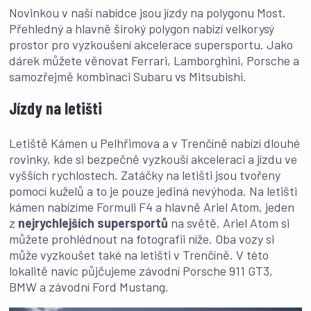
Novinkou v naší nabídce jsou jízdy na polygonu Most.
Přehledný a hlavně široký polygon nabízí velkorysý
prostor pro vyzkoušení akcelerace supersportu. Jako
dárek můžete věnovat Ferrari, Lamborghini, Porsche a
samozřejmě kombinaci Subaru vs Mitsubishi.
Jízdy na letišti
Letiště Kámen u Pelhřimova a v Trenčíně nabízí dlouhé
rovinky, kde si bezpečně vyzkouší akceleraci a jízdu ve
vyšších rychlostech. Zatáčky na letišti jsou tvořeny
pomocí kuželů a to je pouze jediná nevýhoda. Na letišti
kámen nabízíme Formuli F4 a hlavně Ariel Atom, jeden
z
nejrychlejších supersportů
na světě. Ariel Atom si
můžete prohlédnout na fotografii níže. Oba vozy si
může vyzkoušet také na letišti v Trenčíně. V této
lokalitě navíc půjčujeme závodní Porsche 911 GT3,
BMW a závodní Ford Mustang.