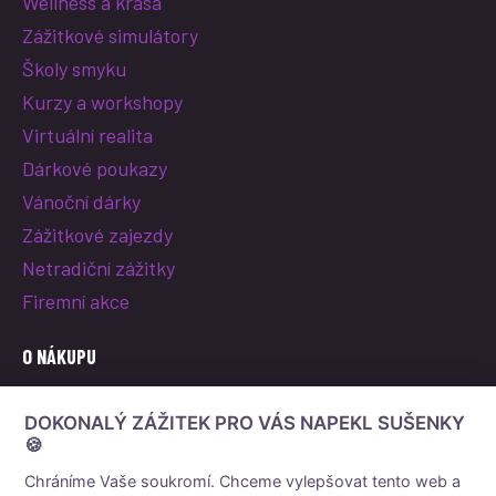
Wellness a krása
Zážitkové simulátory
Školy smyku
Kurzy a workshopy
Virtuální realita
Dárkové poukazy
Vánoční dárky
Zážitkové zajezdy
Netradiční zážitky
Firemní akce
O NÁKUPU
O nás
DOKONALÝ ZÁŽITEK PRO VÁS NAPEKL SUŠENKY
Vše o nákupu
🍪
Reklamace a vrácení poukazu
Chráníme Vaše soukromí. Chceme vylepšovat tento web a